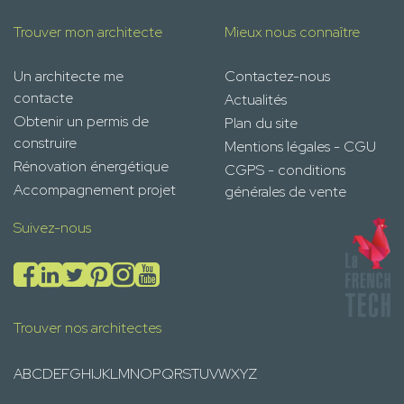
Trouver mon architecte
Mieux nous connaître
Un architecte me
Contactez-nous
contacte
Actualités
Obtenir un permis de
Plan du site
construire
Mentions légales - CGU
Rénovation énergétique
CGPS - conditions
Accompagnement projet
générales de vente
Suivez-nous
Trouver nos architectes
A
B
C
D
E
F
G
H
I
J
K
L
M
N
O
P
Q
R
S
T
U
V
W
X
Y
Z