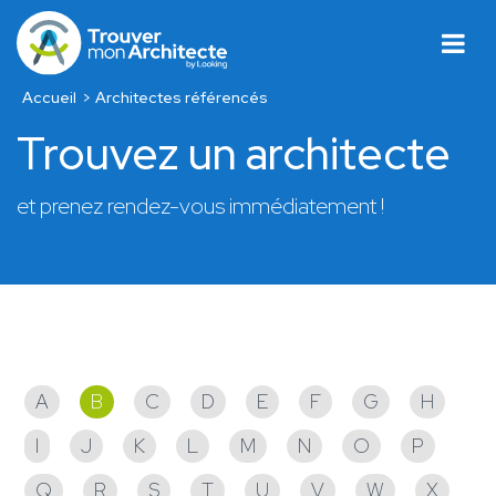
Accueil
Architectes référencés
Trouvez un architecte
et prenez rendez-vous immédiatement !
Architectes référencés
A
B
C
D
E
F
G
H
I
J
K
L
M
N
O
P
Q
R
S
T
U
V
W
X