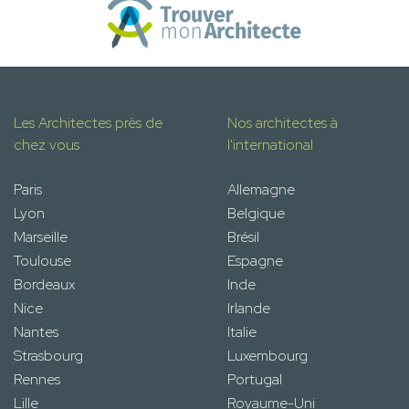
Les Architectes près de
Nos architectes à
chez vous
l'international
Paris
Allemagne
Lyon
Belgique
Marseille
Brésil
Toulouse
Espagne
Bordeaux
Inde
Nice
Irlande
Nantes
Italie
Strasbourg
Luxembourg
Rennes
Portugal
Lille
Royaume-Uni