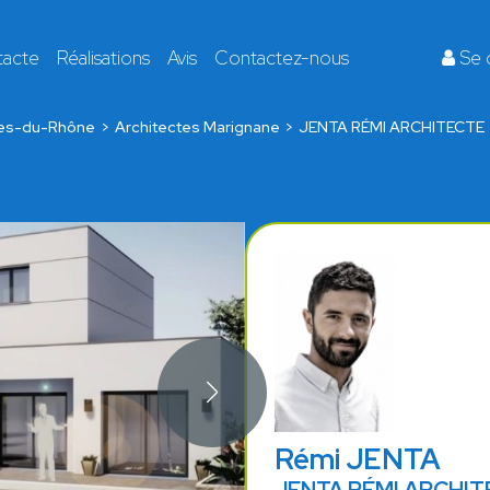
tacte
Réalisations
Avis
Contactez-nous
Se 
es-du-Rhône
Architectes Marignane
JENTA RÉMI ARCHITECTE
Rémi JENTA