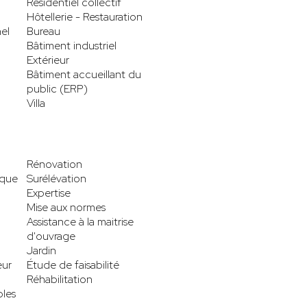
Résidentiel collectif
Hôtellerie - Restauration
el
Bureau
Bâtiment industriel
Extérieur
Bâtiment accueillant du
public (ERP)
Villa
Rénovation
ique
Surélévation
Expertise
Mise aux normes
Assistance à la maitrise
d'ouvrage
Jardin
eur
Étude de faisabilité
Réhabilitation
les