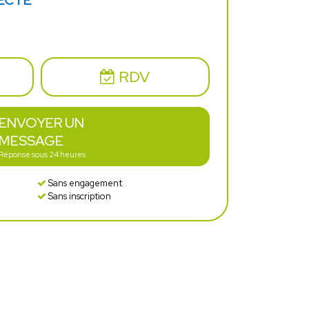
ECTE
RDV
ENVOYER UN
MESSAGE
Réponse sous 24 heures
Sans engagement
Sans inscription