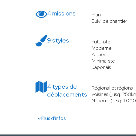
4 missions
Plan
Suivi de chantier
9 styles
Futuriste
Moderne
Ancien
Minimaliste
Japonais
4 types de
Régional et régions
déplacements
voisines (jusq. 250k
National (jusq. 1 00
Plus d'infos