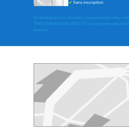
Sans inscription
En renseignant ces données, vous consentez à leur util
TROUVERMONARCHITECTE vous propose des architect
besoins.