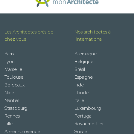
Les Architectes près de
Nos architectes à
chez vous
l'international
Paris
Allemagne
Lyon
Belgique
Marseille
Brésil
Toulouse
Espagne
Bordeaux
Inde
Nice
Irlande
Nantes
Italie
Strasbourg
Luxembourg
Rennes
Portugal
Lille
Royaume-Uni
Aix-en-provence
Suisse