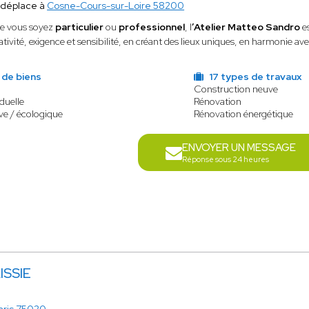
 déplace à
Cosne-Cours-sur-Loire 58200
e vous soyez
particulier
ou
professionnel
, l
’Atelier Matteo Sandro
es
ativité, exigence et sensibilité, en créant des lieux uniques, en harmonie av
 de biens
17 types de travaux
Construction neuve
duelle
Rénovation
ve / écologique
Rénovation énergétique
ENVOYER UN MESSAGE
Réponse sous 24 heures
ISSIE