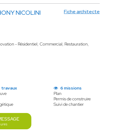
Fiche architecte
HONY NICOLINI
novation - Résidentiel, Commercial, Restauration,
 travaux
6 missions
euve
Plan
Permis de construire
gétique
Suivi de chantier
MESSAGE
eures