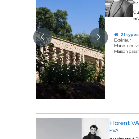
Se
Qu
cré
21 types
Extérieur
Maison indivi
Maison passi
Florent VA
FVA