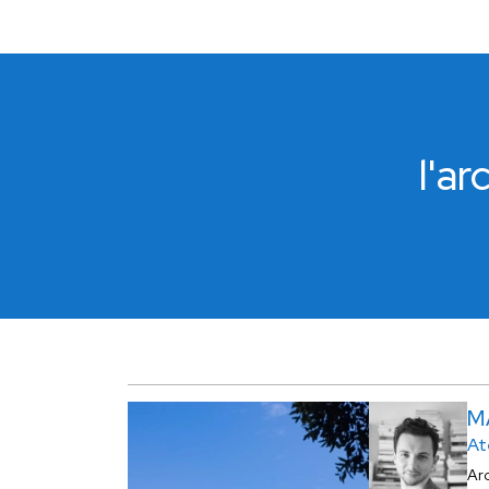
l'a
M
At
Ar