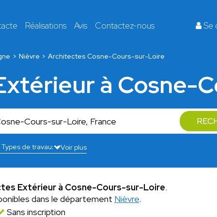
tacte
Réalisations
Avis
Contactez-nous
Se 
gne
Nièvre
Architectes Cosne-Cours-sur-Loire
 Extérieur à Cosne-C
REC
Voir plus
ctes Extérieur à Cosne-Cours-sur-Loire
.
ponibles dans le département
Nièvre
.
Sans inscription