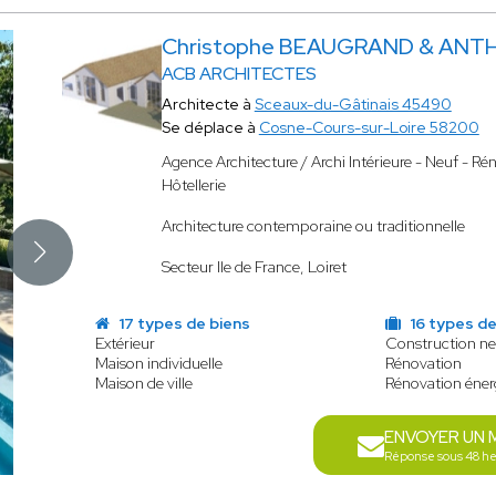
Christophe BEAUGRAND & ANT
ACB ARCHITECTES
Architecte à
Sceaux-du-Gâtinais 45490
Se déplace à
Cosne-Cours-sur-Loire 58200
Agence Architecture / Archi Intérieure - Neuf - Ré
Hôtellerie
Architecture contemporaine ou traditionnelle
Secteur Ile de France, Loiret
17 types de biens
16 types de
Extérieur
Construction n
Maison individuelle
Rénovation
Maison de ville
Rénovation éner
ENVOYER UN 
Réponse sous 48 h