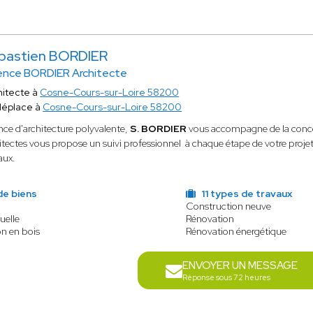
bastien BORDIER
nce BORDIER Architecte
hitecte à
Cosne-Cours-sur-Loire 58200
déplace à
Cosne-Cours-sur-Loire 58200
ce d'architecture polyvalente,
S. BORDIER
vous
accompagne de la concep
itectes vous propose un suivi professionnel à chaque étape de votre projet 
aux.
de biens
11 types de travaux
Construction neuve
uelle
Rénovation
on en bois
Rénovation énergétique
ENVOYER UN MESSAGE
Réponse sous 72 heures