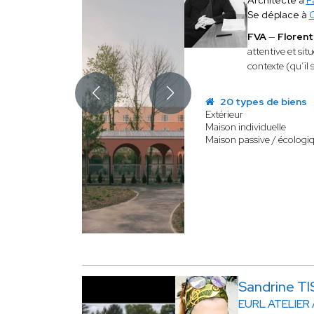
Architecte à
P
Se déplace à
C
FVA
—
Florent
attentive et sit
contexte (qu’il 
20 types de biens
Extérieur
Maison individuelle
Maison passive / écologi
Sandrine T
EURL ATELIER