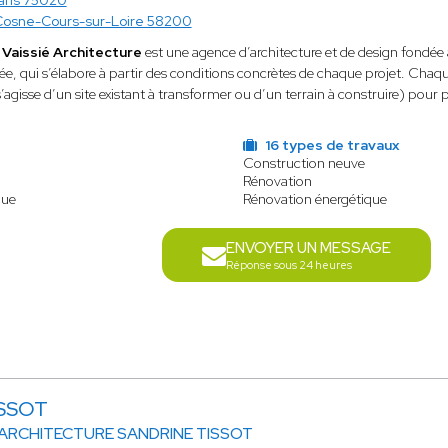
aris 75020
osne-Cours-sur-Loire 58200
 Vaissié Architecture
est une agence d’architecture et de design fondée
uée, qui s’élabore à partir des conditions concrètes de chaque projet. Chaq
s’agisse d’un site existant à transformer ou d’un terrain à construire) pour
16 types de travaux
Construction neuve
Rénovation
que
Rénovation énergétique
ENVOYER UN MESSAGE
Réponse sous 24 heures
ISSOT
 ARCHITECTURE SANDRINE TISSOT