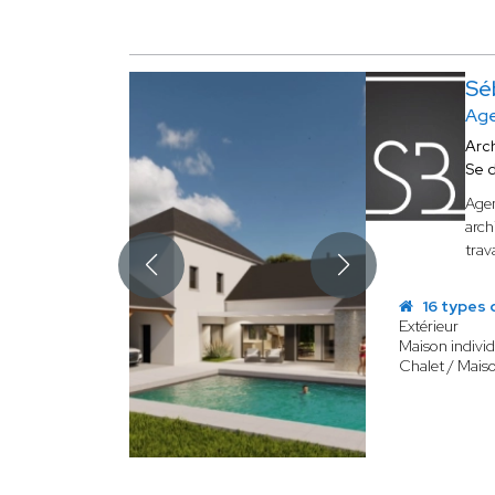
Sé
Age
Arc
Se 
Agen
arch
trav
16 types 
Extérieur
Maison individ
Chalet / Mais