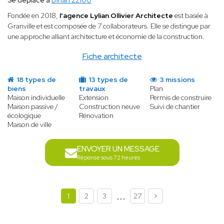
Se déplace à
Dinan 22100
Fondée en 2018,
l'agence Lylian Ollivier Architecte
est basée à
Granville et est composée de 7 collaborateurs. Elle se distingue par
une approche alliant architecture et économie de la construction.
Fiche architecte
18 types de
13 types de
3 missions
biens
travaux
Plan
Maison individuelle
Extension
Permis de construire
Maison passive /
Construction neuve
Suivi de chantier
écologique
Rénovation
Maison de ville
ENVOYER UN MESSAGE
Réponse sous 72 heures
...
1
2
3
27