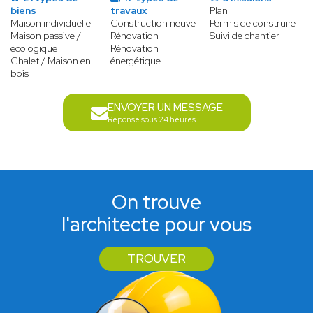
biens
travaux
Plan
Maison individuelle
Construction neuve
Permis de construire
Maison passive /
Rénovation
Suivi de chantier
écologique
Rénovation
Chalet / Maison en
énergétique
bois
ENVOYER UN MESSAGE
Réponse sous 24 heures
On trouve
l'architecte pour vous
TROUVER