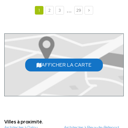
...
1
2
3
29
AFFICHER LA CARTE
Villes à proximité.
Architectes à Dalou
Architectes à Rieux-de-Pelleport