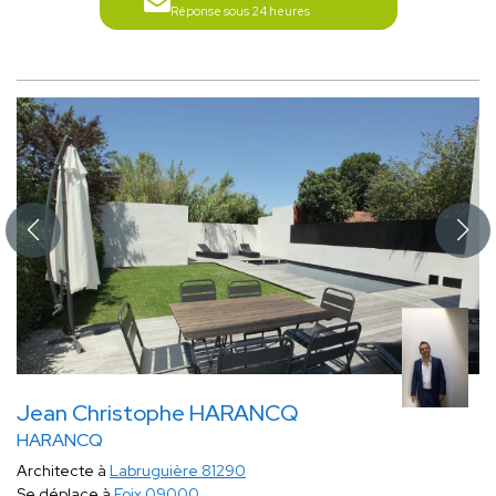
Réponse sous 24 heures
Jean Christophe HARANCQ
HARANCQ
Architecte à
Labruguière 81290
Se déplace à
Foix 09000