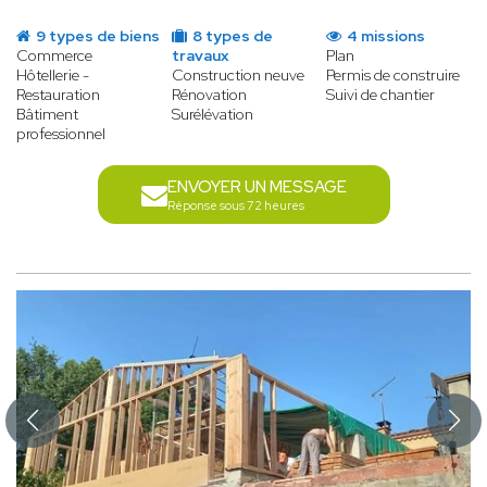
9 types de biens
8 types de
4 missions
Commerce
travaux
Plan
Hôtellerie -
Construction neuve
Permis de construire
Restauration
Rénovation
Suivi de chantier
Bâtiment
Surélévation
professionnel
ENVOYER UN MESSAGE
Réponse sous 72 heures