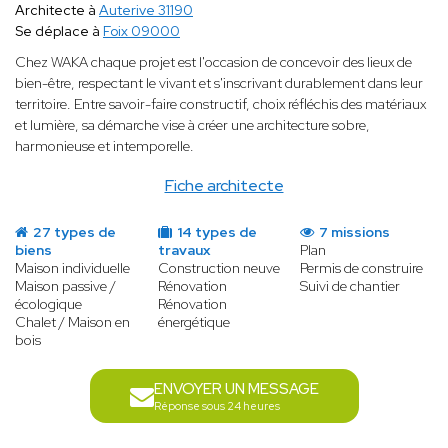
Architecte à
Auterive 31190
Se déplace à
Foix 09000
Chez WAKA chaque projet est l'occasion de concevoir des lieux de
bien-être, respectant le vivant et s'inscrivant durablement dans leur
territoire. Entre savoir-faire constructif, choix réfléchis des matériaux
et lumière, sa démarche vise à créer une architecture sobre,
harmonieuse et intemporelle.
Fiche architecte
27 types de
14 types de
7 missions
biens
travaux
Plan
Maison individuelle
Construction neuve
Permis de construire
Maison passive /
Rénovation
Suivi de chantier
écologique
Rénovation
Chalet / Maison en
énergétique
bois
ENVOYER UN MESSAGE
Réponse sous 24 heures