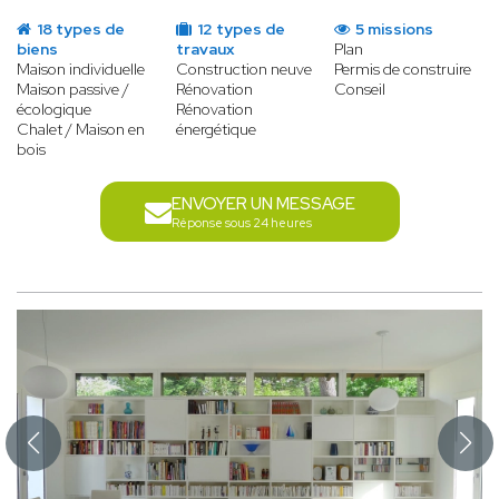
18 types de
12 types de
5 missions
biens
travaux
Plan
Maison individuelle
Construction neuve
Permis de construire
Maison passive /
Rénovation
Conseil
écologique
Rénovation
Chalet / Maison en
énergétique
bois
ENVOYER UN MESSAGE
Réponse sous 24 heures