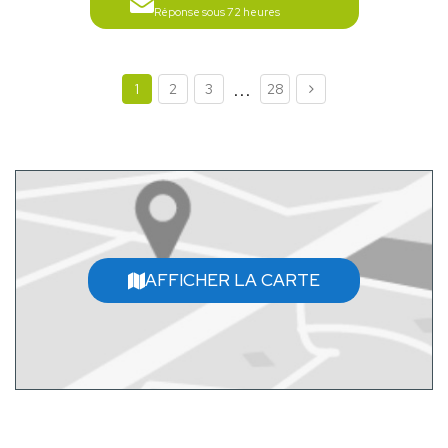
Réponse sous 72 heures
...
1
2
3
28
AFFICHER LA CARTE