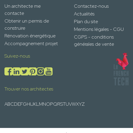
Un architecte me
Contactez-nous
contacte
Actualités
Obtenir un permis de
Plan du site
construire
Mentions légales - CGU
Rénovation énergétique
CGPS - conditions
Accompagnement projet
générales de vente
Suivez-nous
Trouver nos architectes
A
B
C
D
E
F
G
H
I
J
K
L
M
N
O
P
Q
R
S
T
U
V
W
X
Y
Z