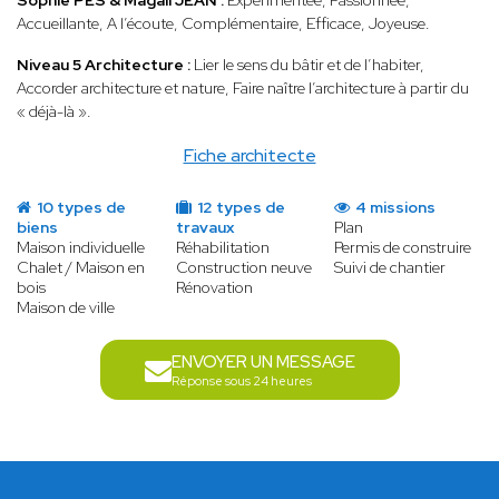
Sophie PES & Magali JEAN :
Expérimentée, Passionnée,
Accueillante, A l’écoute, Complémentaire, Efficace, Joyeuse.
Niveau 5 Architecture :
Lier le sens du bâtir et de l’habiter,
Accorder architecture et nature, Faire naître l’architecture à partir du
« déjà-là ».
Fiche architecte
10 types de
12 types de
4 missions
biens
travaux
Plan
Maison individuelle
Réhabilitation
Permis de construire
Chalet / Maison en
Construction neuve
Suivi de chantier
bois
Rénovation
Maison de ville
ENVOYER UN MESSAGE
Réponse sous 24 heures