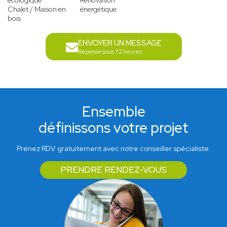
écologique
Rénovation
Chalet / Maison en
énergétique
bois
ENVOYER UN MESSAGE
Réponse sous 72 heures
Ensemble
définissons votre projet
Prenez RDV gratuitement avec notre conseiller spécialiste.
PRENDRE RENDEZ-VOUS