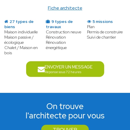
Fiche architecte
27 types de
9 types de
5 missions
biens
travaux
Plan
Maison individuelle
Construction neuve
Permis de construire
Maison passive /
Rénovation
Suivi de chantier
écologique
Rénovation
Chalet / Maison en
énergétique
bois
ENVOYER UN MESSAGE
Réponse sous 72 heures
On trouve
l'architecte pour vous
TROUVER