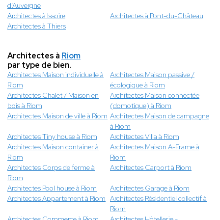
d’Auvergne
Architectes à Issoire
Architectes à Pont-du-Château
Architectes à Thiers
Architectes à
Riom
par type de bien.
Architectes Maison individuelle à
Architectes Maison passive /
Riom
écologique à Riom
Architectes Chalet / Maison en
Architectes Maison connectée
bois à Riom
(domotique) à Riom
Architectes Maison de ville à Riom
Architectes Maison de campagne
à Riom
Architectes Tiny house à Riom
Architectes Villa à Riom
Architectes Maison container à
Architectes Maison A-Frame à
Riom
Riom
Architectes Corps de ferme à
Architectes Carport à Riom
Riom
Architectes Pool house à Riom
Architectes Garage à Riom
Architectes Appartement à Riom
Architectes Résidentiel collectif à
Riom
Architectes Commerce à Riom
Architectes Hôtellerie -