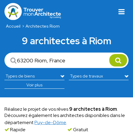
Accueil
Architectes Riom
9 architectes à Riom
Voir plus
Réalisez le projet de vos rêves
9 architectes à Riom
.
Découvrez également les architectes disponibles dans le
département
Puy-de-Dôme
.
Rapide
Gratuit