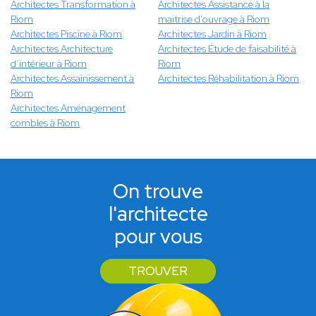
Architectes Transformation à
Architectes Assistance à la
Riom
maitrise d'ouvrage à Riom
Architectes Piscine à Riom
Architectes Jardin à Riom
Architectes Architecture
Architectes Étude de faisabilité à
d’intérieur à Riom
Riom
Architectes Assainissement à
Architectes Réhabilitation à Riom
Riom
Architectes Aménagement
combles à Riom
On trouve
l'architecte
pour vous
TROUVER