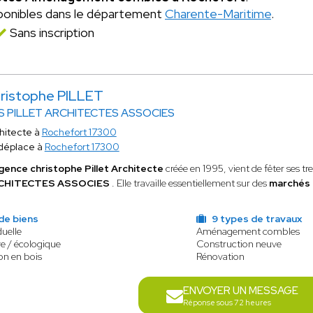
ponibles dans le département
Charente-Maritime
.
Sans inscription
ristophe PILLET
S PILLET ARCHITECTES ASSOCIES
hitecte à
Rochefort 17300
déplace à
Rochefort 17300
gence christophe Pillet Architecte
créée en 1995, vient de fêter ses t
CHITECTES ASSOCIES
. Elle travaille essentiellement sur des
marchés 
de biens
9 types de travaux
duelle
Aménagement combles
e / écologique
Construction neuve
on en bois
Rénovation
ENVOYER UN MESSAGE
Réponse sous 72 heures