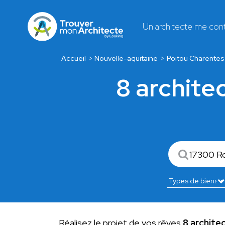
Un architecte me con
Accueil
Nouvelle-aquitaine
Poitou Charentes
8 archit
Réalisez le projet de vos rêves
8 archit