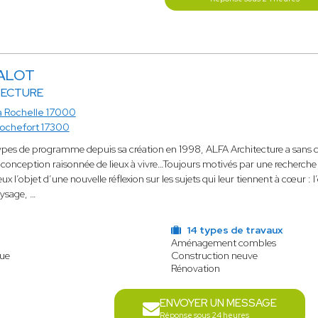
LALOT
TECTURE
a Rochelle 17000
ochefort 17300
ypes de programme depuis sa création en 1998, ALFA Architecture a sans ce
la conception raisonnée de lieux à vivre…Toujours motivés par une recherch
ux l’objet d’une nouvelle réflexion sur les sujets qui leur tiennent à cœur : 
aysage, …
14 types de travaux
Aménagement combles
que
Construction neuve
Rénovation
ENVOYER UN MESSAGE
Réponse sous 24 heures