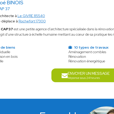
oé BINOIS
AP 37
chitecte à
Le GIVRE 85540
 déplace à
Rochefort 17300
e
CAP37
est une petite agence d'architecture spécialisée dans la rénovation, 
agit d'une structure à échelle humaine mettant au cœur de sa pratique les 
 de biens
10 types de travaux
iduelle
Aménagement combles
son en bois
Rénovation
lle
Rénovation énergétique
ENVOYER UN MESSAGE
Réponse sous 24 heures