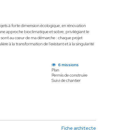
ojets à forte dimension écologique, en rénovation
e approche bioclimatique et sobre, privilégiant le
ue sont au cœur de ma démarche : chaque projet
re à la transformation de l’existant et à la singularité
6 missions
Plan
Permis de construire
Suivi de chantier
Fiche architecte