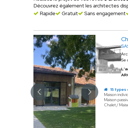
Découvrez également les architectes dis
Rapide
Gratuit
Sans engagement
Ch
SA
Arc
Se 
L'a
AR
15 types 
Maison indivi
Maison passiv
Chalet / Mais