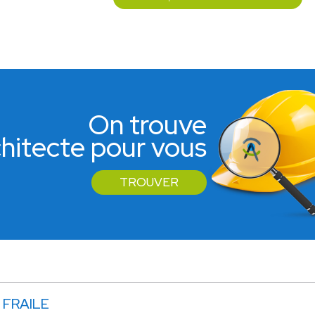
On trouve
rchitecte pour vous
TROUVER
 FRAILE