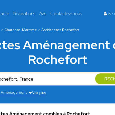
tacte
Réalisations
Avis
Contactez-nous
Se 
Charente-Maritime
Architectes Rochefort
ectes Aménagement 
Rochefort
REC
Voir plus
ectes Aménagement combles à Rochefort
.