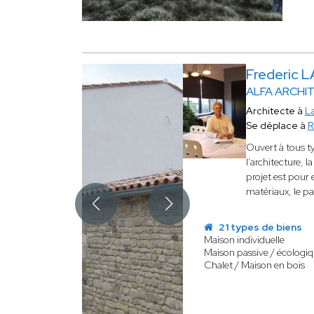
Frederic 
ALFA ARCHI
Architecte à
L
Se déplace à
R
Ouvert à tous t
l’architecture, 
projet est pour e
matériaux, le p
21 types de biens
Maison individuelle
Maison passive / écologi
Chalet / Maison en bois