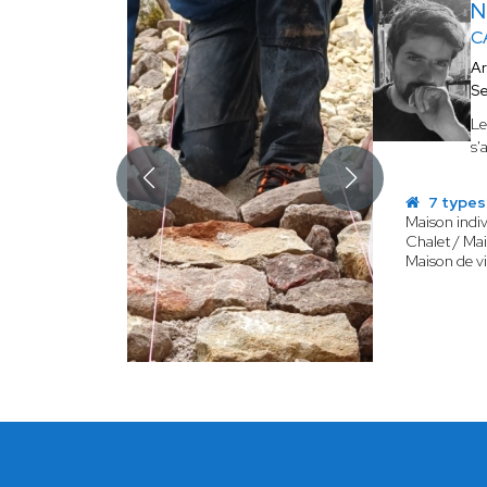
N
C
Ar
Se
L
s'
7 types
Maison indiv
Chalet / Mai
Maison de vi