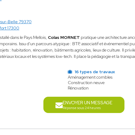
-sur-Belle 79370
ort 17300
allé dans le Pays Mellois,
Colas MORNET
pratique une architecture ancr
mporains. Issu d'un parcours atypique : BTP, associatif et événementiel pui
jets : habitation, rénovation, bâtiments agricoles, lieux de culture. Il privilé
tériaux locaux et les systèmes low-tech. Il place la pédagogie et la transpa
16 types de travaux
Aménagement combles
Construction neuve
Rénovation
ENVOYER UN MESSAGE
Réponse sous 24 heures