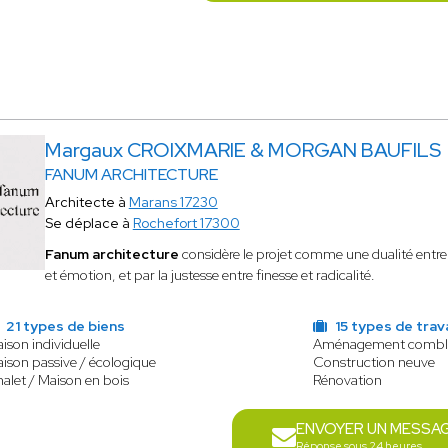
Margaux CROIXMARIE & MORGAN BAUFILS
FANUM ARCHITECTURE
Architecte à
Marans 17230
Se déplace à
Rochefort 17300
Fanum architecture
considère le projet comme une dualité entre in
et émotion, et par la justesse entre finesse et radicalité.
21 types de biens
15 types de trav
ison individuelle
Aménagement combl
ison passive / écologique
Construction neuve
alet / Maison en bois
Rénovation
ENVOYER UN MESSA
Réponse sous 24 heures