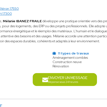
Oléron 17550
t 17300
e,
Mélanie IBANEZ FRAILE
développe une pratique orientée vers des pr
pour des logements, des ERP ou des projets professionnels. Elle adopte un
formance énergétique et le réemploi des matériaux. L’humain et le dialog
attentive des besoins et des usages. Mélanie accorde une attention particuliè
evoir des espaces durables, cohérents et adaptés à leur environnement.
11 types de travaux
Aménagement combles
Construction neuve
Rénovation
ENVOYER UN MESSAGE
Réponse sous 24 heures
T