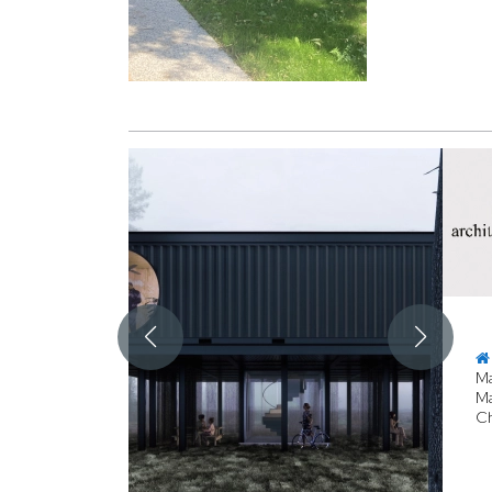
Ma
Ma
Ch