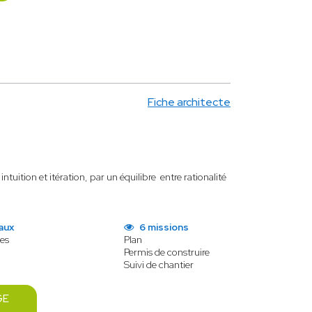
Fiche architecte
tuition et itération, par un équilibre entre rationalité
aux
6 missions
es
Plan
Permis de construire
Suivi de chantier
GE