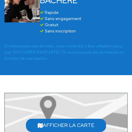
BACHERE
Rapide
Sans engagement
Gratuit
Sans inscription
En renseignant ces données, vous consentez à leur utilisation pour
que TROUVERMONARCHITECTE vous propose des architectes en
fonction de vos besoins.
AFFICHER LA CARTE