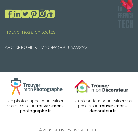
Trouver nos architectes
A
B
C
D
E
F
G
H
I
J
K
L
M
N
O
P
Q
R
S
T
U
V
W
X
Y
Z
Un photographe pour réaliser
Un décorateur pour réaliser vos
vos projets sur
trouver-mon-
projets sur
trouver-mon-
photographe.fr
decorateur.fr
© 2026 TROUVERMONARCHITECTE