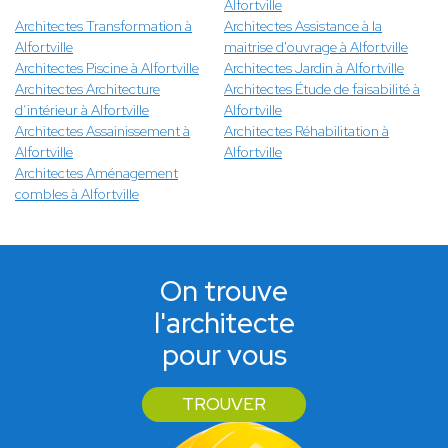
Alfortville
Architectes Transformation à
Architectes Assistance à la
Alfortville
maitrise d'ouvrage à Alfortville
Architectes Piscine à Alfortville
Architectes Jardin à Alfortville
Architectes Architecture
Architectes Étude de faisabilité à
d’intérieur à Alfortville
Alfortville
Architectes Assainissement à
Architectes Réhabilitation à
Alfortville
Alfortville
Architectes Aménagement
combles à Alfortville
On trouve
l'architecte
pour vous
TROUVER