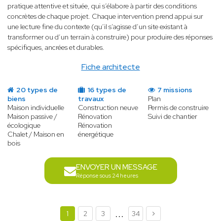
pratique attentive et située, qui s’élabore à partir des conditions
concrètes de chaque projet. Chaque intervention prend appui sur
une lecture fine du contexte (qu’il s’agisse d’un site existant à
transformer ou d’un terrain à construire) pour produire des réponses
spécifiques, ancrées et durables.
Fiche architecte
20 types de
16 types de
7 missions
biens
travaux
Plan
Maison individuelle
Construction neuve
Permis de construire
Maison passive /
Rénovation
Suivi de chantier
écologique
Rénovation
Chalet / Maison en
énergétique
bois
ENVOYER UN MESSAGE
Réponse sous 24 heures
...
1
2
3
34