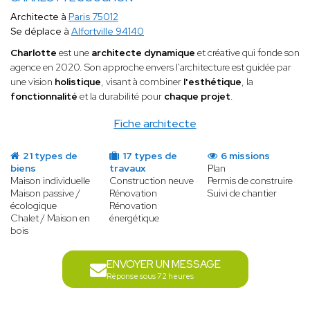
Architecte à
Paris 75012
Se déplace à
Alfortville 94140
Charlotte
est une
architecte dynamique
et créative qui fonde son
agence en 2020. Son approche envers l'architecture est guidée par
une vision
holistique
, visant à combiner
l'esthétique
, la
fonctionnalité
et la durabilité pour
chaque projet
.
Fiche architecte
21 types de
17 types de
6 missions
biens
travaux
Plan
Maison individuelle
Construction neuve
Permis de construire
Maison passive /
Rénovation
Suivi de chantier
écologique
Rénovation
Chalet / Maison en
énergétique
bois
ENVOYER UN MESSAGE
Réponse sous 72 heures