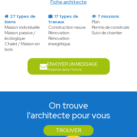
Fiche architecte
27 types de
17 types de
7 missions
biens
travaux
Plan
Maison individuelle
Construction neuve
Permis de construire
Maison passive /
Rénovation
Suivi de chantier
écologique
Rénovation
Chalet / Maison en
énergétique
bois
ENVOYER UN MESSAGE
Réponse dans l'heure
On trouve
l'architecte pour vous
TROUVER