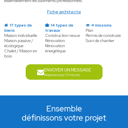
essentiellement les bâtiments professionnels.
Fiche architecte
17 types de
14 types de
4 missions
biens
travaux
Plan
Maison individuelle
Construction neuve
Permis de construire
Maison passive /
Rénovation
Suivi de chantier
écologique
Rénovation
Chalet / Maison en
énergétique
bois
ENVOYER UN MESSAGE
Réponse sous 72 heures
Ensemble
définissons votre projet