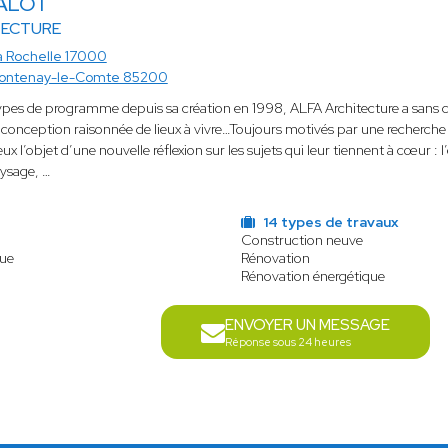
LALOT
TECTURE
a Rochelle 17000
ontenay-le-Comte 85200
ypes de programme depuis sa création en 1998, ALFA Architecture a sans ce
la conception raisonnée de lieux à vivre…Toujours motivés par une recherch
ux l’objet d’une nouvelle réflexion sur les sujets qui leur tiennent à cœur : 
aysage, …
14 types de travaux
Construction neuve
que
Rénovation
Rénovation énergétique
ENVOYER UN MESSAGE
Réponse sous 24 heures