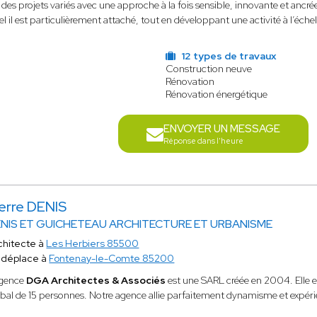
s projets variés avec une approche à la fois sensible, innovante et ancrée d
el il est particulièrement attaché, tout en développant une activité à l’échel
12 types de travaux
Construction neuve
Rénovation
Rénovation énergétique
ENVOYER UN MESSAGE
Réponse dans l'heure
ierre DENIS
NIS ET GUICHETEAU ARCHITECTURE ET URBANISME
chitecte à
Les Herbiers 85500
 déplace à
Fontenay-le-Comte 85200
agence
DGA Architectes & Associés
est une SARL créée en 2004. Elle e
bal de 15 personnes. Notre agence allie parfaitement dynamisme et expéri