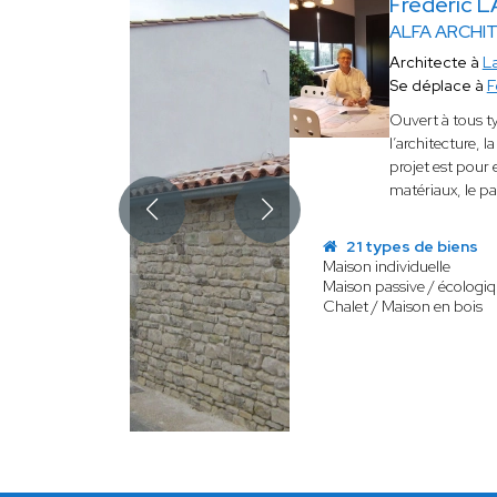
Frederic 
ALFA ARCHI
Architecte à
L
Se déplace à
F
Ouvert à tous t
l’architecture, 
projet est pour e
matériaux, le p
21 types de biens
Maison individuelle
Maison passive / écologi
Chalet / Maison en bois