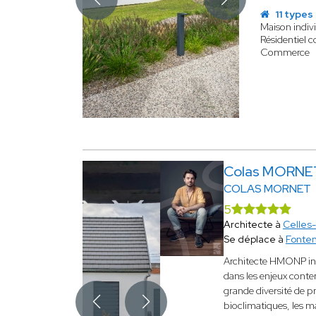
11 types
Maison indiv
Résidentiel co
Commerce
Colas MORNE
COLAS MORNET
5
Architecte à
Celles
Se déplace à
Fonte
Architecte HMONP inst
dans les enjeux conte
grande diversité de pro
bioclimatiques, les ma