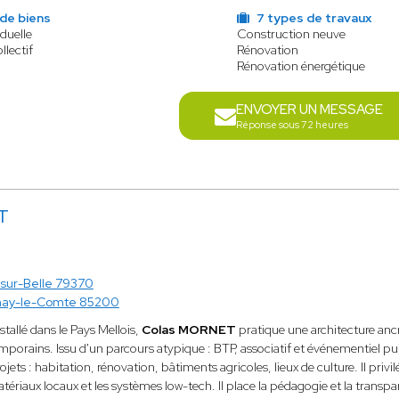
 de biens
7 types de travaux
iduelle
Construction neuve
llectif
Rénovation
Rénovation énergétique
ENVOYER UN MESSAGE
Réponse sous 72 heures
T
-sur-Belle 79370
nay-le-Comte 85200
allé dans le Pays Mellois,
Colas MORNET
pratique une architecture ancr
mporains. Issu d'un parcours atypique : BTP, associatif et événementiel pui
jets : habitation, rénovation, bâtiments agricoles, lieux de culture. Il privilé
tériaux locaux et les systèmes low-tech. Il place la pédagogie et la transpa