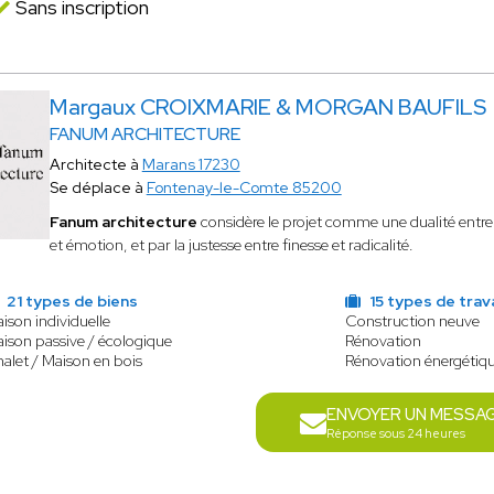
Sans inscription
Margaux CROIXMARIE & MORGAN BAUFILS
FANUM ARCHITECTURE
Architecte à
Marans 17230
Se déplace à
Fontenay-le-Comte 85200
Fanum architecture
considère le projet comme une dualité entre in
et émotion, et par la justesse entre finesse et radicalité.
21 types de biens
15 types de trav
ison individuelle
Construction neuve
ison passive / écologique
Rénovation
alet / Maison en bois
Rénovation énergétiq
ENVOYER UN MESSA
Réponse sous 24 heures