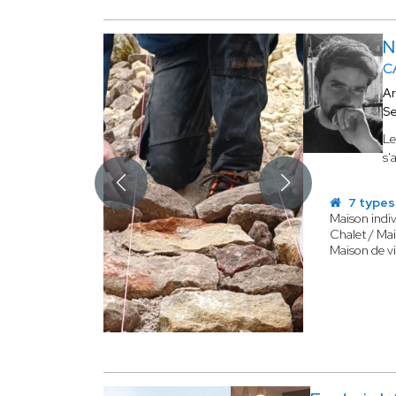
N
C
Ar
Se
L
s'
7 types
Maison indiv
Chalet / Mai
Maison de vi