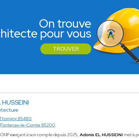
On trouve
rchitecte pour vous
TROUVER
L HUSSEINI
itecture
Thorigny 85480
à
Fontenay-le-Comte 85200
MONP exerçant à son compte depuis 2025,
Adonis EL HUSSEINI
met à pr