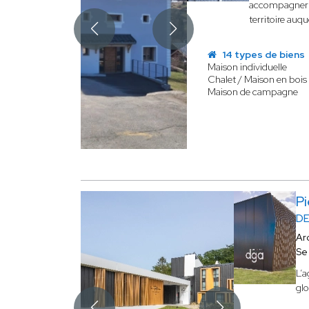
accompagner de
territoire auqu
14 types de biens
Maison individuelle
Chalet / Maison en bois
Maison de campagne
P
DE
Ar
Se
L’
glo