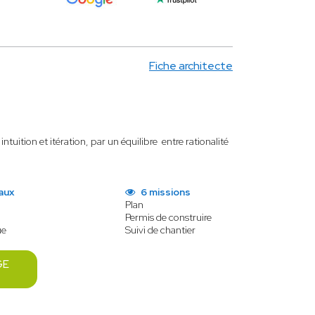
Fiche architecte
tuition et itération, par un équilibre entre rationalité
aux
6 missions
Plan
Permis de construire
ue
Suivi de chantier
GE