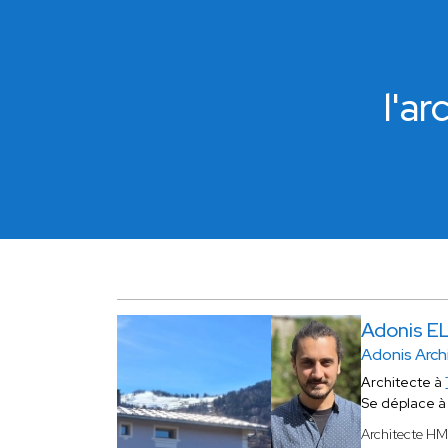
l'a
Adonis E
Adonis Arch
Architecte à
Se déplace 
Architecte H