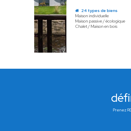
24 types de biens
Maison individuelle
Maison passive / écologique
Chalet / Maison en bois
défi
Prenez RD