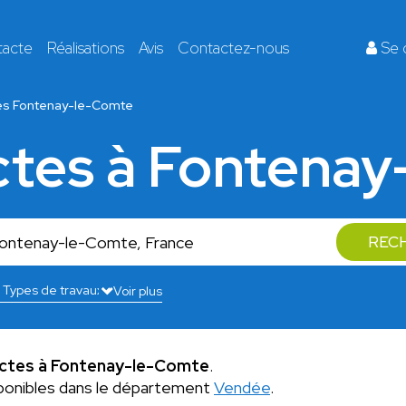
tacte
Réalisations
Avis
Contactez-nous
Se 
es Fontenay-le-Comte
ectes à Fontena
REC
Voir plus
ectes à Fontenay-le-Comte
.
ponibles dans le département
Vendée
.