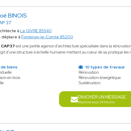
oé BINOIS
AP 37
chitecte à
Le GIVRE 85540
 déplace à
Fontenay-le-Comte 85200
e
CAP37
est une petite agence d'architecture spécialisée dans la rénovation, 
agit d'une structure à échelle humaine mettant au cœur de sa pratique les 
 de biens
10 types de travaux
iduelle
Rénovation
son en bois
Rénovation énergétique
lle
Surélévation
ENVOYER UN MESSAGE
Réponse sous 24 heures