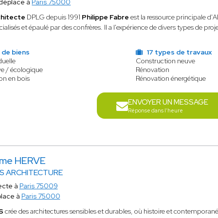
déplace à
Paris 75000
hitecte
DPLG depuis 1991
Philippe Fabre
est la ressource principale d'A
cialisés et épaulé par des confrères. Il a l'expérience de divers types de proje
 de biens
17 types de travaux
duelle
Construction neuve
e / écologique
Rénovation
on en bois
Rénovation énergétique
ENVOYER UN MESSAGE
Réponse dans l'heure
ôme HERVE
S ARCHITECTURE
ecte à
Paris 75009
lace à
Paris 75000
S
crée des architectures sensibles et durables, où histoire et contemporan