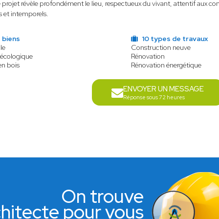
projet révèle profondément le lieu, respectueux du vivant, attentif aux con
 et intemporels.
 biens
10 types de travaux
le
Construction neuve
 écologique
Rénovation
en bois
Rénovation énergétique
ENVOYER UN MESSAGE
Réponse sous 72 heures
On trouve
rchitecte pour vous