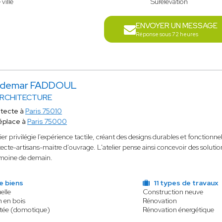
ville
Surélévation
ENVOYER UN MESSAGE
Réponse sous 72 heures
ldemar FADDOUL
ARCHITECTURE
itecte à
Paris 75010
éplace à
Paris 75000
lier privilégie l'expérience tactile, créant des designs durables et fonction
tecte-artisans-maitre d'ouvrage. L'atelier pense ainsi concevoir des solutio
imoine de demain.
e biens
11 types de travaux
elle
Construction neuve
n en bois
Rénovation
tée (domotique)
Rénovation énergétique