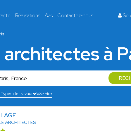
tacte
Réalisations
Avis
Contactez-nous
Se 
ris
 architectes à P
REC
Voir plus
DELAGE
CE ARCHITECTES