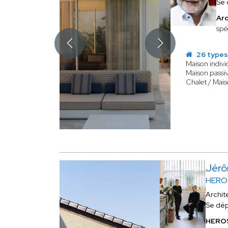
Se 
Arc
spé
26 types
Maison indivi
Maison passiv
Chalet / Mais
Jér
HERO
Archit
Se dép
HERO