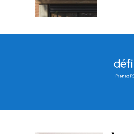
défi
Prenez RD