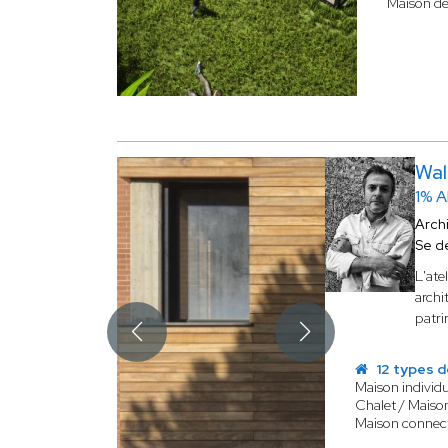
Maison de 
Wa
1% 
Arch
Se d
L'ate
archi
patr
12 types d
Maison individu
Chalet / Maiso
Maison connec