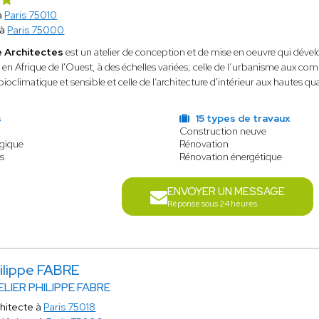
à
Paris 75010
 à
Paris 75000
e Architectes
est un atelier de conception et de mise en oeuvre qui dévelo
 en Afrique de l'Ouest, à des échelles variées; celle de l’urbanisme aux co
bioclimatique et sensible et celle de l’architecture d'intérieur aux hautes qua
s
15 types de travaux
Construction neuve
ogique
Rénovation
is
Rénovation énergétique
ENVOYER UN MESSAGE
Réponse sous 24 heures
ilippe FABRE
ELIER PHILIPPE FABRE
hitecte à
Paris 75018