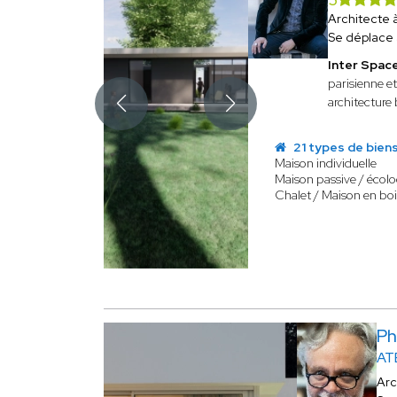
Architecte 
Se déplace
Inter Spac
parisienne et
architecture 
21 types de bien
Maison individuelle
Maison passive / écol
Chalet / Maison en bo
Ph
AT
Arc