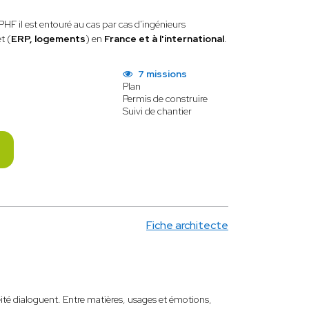
PHF il est entouré au cas par cas d'ingénieurs
t (
ERP, logements
) en
France et à l'international
.
7 missions
Plan
Permis de construire
Suivi de chantier
Fiche architecte
éité dialoguent. Entre matières, usages et émotions,