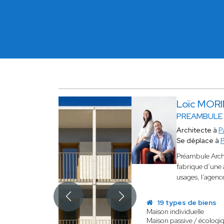
Loïc MOR
PREAMBULE
Architecte à
P
Se déplace à
Préambule Archi
fabrique d’une 
usages, l’agence
19 types de biens
Maison individuelle
Maison passive / écologi