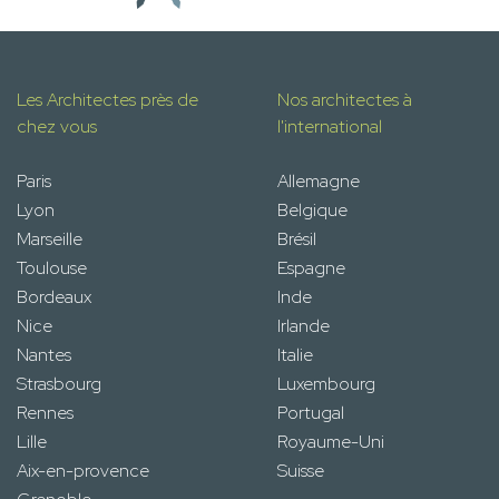
Les Architectes près de
Nos architectes à
chez vous
l'international
Paris
Allemagne
Lyon
Belgique
Marseille
Brésil
Toulouse
Espagne
Bordeaux
Inde
Nice
Irlande
Nantes
Italie
Strasbourg
Luxembourg
Rennes
Portugal
Lille
Royaume-Uni
Aix-en-provence
Suisse