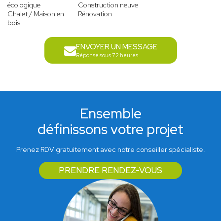
écologique
Construction neuve
Chalet / Maison en
Rénovation
bois
ENVOYER UN MESSAGE
Réponse sous 72 heures
Ensemble
définissons votre projet
Prenez RDV gratuitement avec notre conseiller spécialiste.
PRENDRE RENDEZ-VOUS