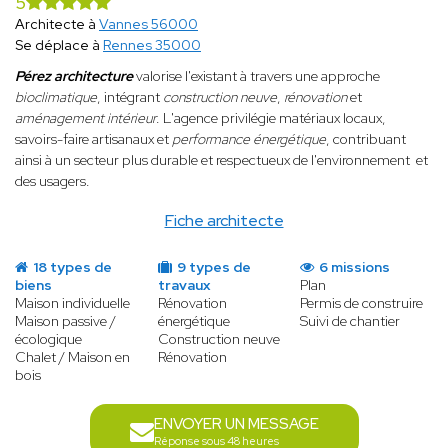
5
Architecte à
Vannes 56000
Se déplace à
Rennes 35000
Pérez architecture
valorise l'existant à travers une approche
bioclimatique
, intégrant
construction neuve
,
rénovation
et
aménagement intérieur
. L'agence privilégie matériaux locaux,
savoirs-faire artisanaux et
performance énergétique
, contribuant
ainsi à un secteur plus durable et respectueux de l'environnement et
des usagers.
Fiche architecte
18 types de
9 types de
6 missions
biens
travaux
Plan
Maison individuelle
Rénovation
Permis de construire
Maison passive /
énergétique
Suivi de chantier
écologique
Construction neuve
Chalet / Maison en
Rénovation
bois
ENVOYER UN MESSAGE
Réponse sous 48 heures