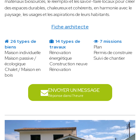
matériaux biosourcés, le réemploi et les savoir-faire locaux pour créer
des espaces durables, chaleureux et cohérents, en harmonie avec le
paysage, les usages et les aspirations de leurs habitants.
Fiche architecte
26 types de
14 types de
7 missions
biens
travaux
Plan
Maison individuelle
Rénovation
Permis de construire
Maison passive /
énergétique
Suivi de chantier
écologique
Construction neuve
Chalet / Maison en
Rénovation
bois
ENVOYER UN MESSAGE
Réponse dans l'heure