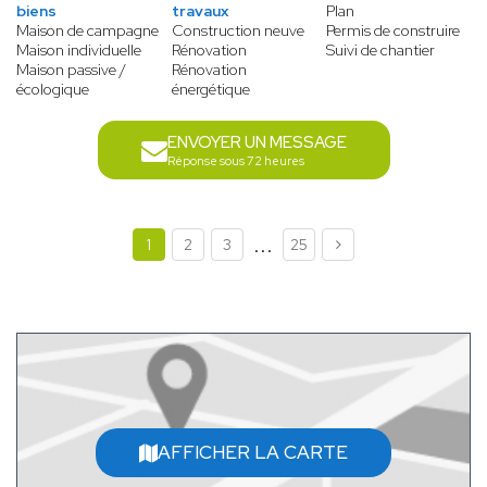
biens
travaux
Plan
Maison de campagne
Construction neuve
Permis de construire
Maison individuelle
Rénovation
Suivi de chantier
Maison passive /
Rénovation
écologique
énergétique
ENVOYER UN MESSAGE
Réponse sous 72 heures
...
1
2
3
25
AFFICHER LA CARTE