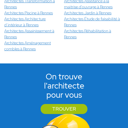
Architectes Transformation à
Architectes Assistance à la
Rennes
maitrise d'ouvrage à Rennes
Architectes Piscine à Rennes
Architectes Jardin à Rennes
Architectes Architecture
Architectes Étude de faisabilité à
d’intérieur à Rennes
Rennes
Architectes Assainissement à
Architectes Réhabilitation à
Rennes
Rennes
Architectes Aménagement
combles à Rennes
On trouve
l'architecte
pour vous
TROUVER