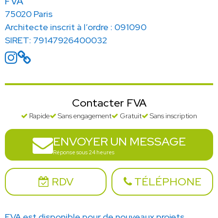
FVA
75020 Paris
Architecte inscrit à l’ordre : 091090
SIRET: 79147926400032
Contacter FVA
Rapide
Sans engagement
Gratuit
Sans inscription
ENVOYER UN MESSAGE
Réponse sous 24 heures
RDV
TÉLÉPHONE
FVA est disponible pour de nouveaux projets.