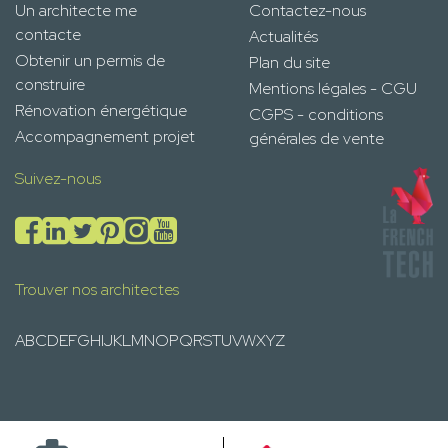
Un architecte me
Contactez-nous
contacte
Actualités
Obtenir un permis de
Plan du site
construire
Mentions légales - CGU
Rénovation énergétique
CGPS - conditions
Accompagnement projet
générales de vente
Suivez-nous
Trouver nos architectes
A
B
C
D
E
F
G
H
I
J
K
L
M
N
O
P
Q
R
S
T
U
V
W
X
Y
Z