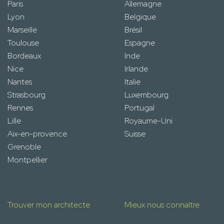
Paris
Allemagne
Lyon
Belgique
Marseille
Brésil
Toulouse
Espagne
Bordeaux
Inde
Nice
Irlande
Nantes
Italie
Strasbourg
Luxembourg
Rennes
Portugal
Lille
Royaume-Uni
Aix-en-provence
Suisse
Grenoble
Montpellier
Trouver mon architecte
Mieux nous connaître