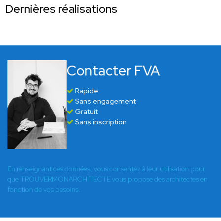
Dernières réalisations
Contacter FVA
Rapide
Sans engagement
Gratuit
Sans inscription
En renseignant ces données, vous consentez à leur utilisation pour
que TROUVERMONARCHITECTE vous propose des architectes en
fonction de vos besoins.