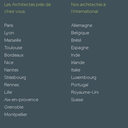
Les Architectes près de
Nos architectes à
chez vous
l'international
Paris
Allemagne
Lyon
Belgique
Marseille
Brésil
Toulouse
Espagne
Bordeaux
Inde
Nice
Irlande
Nantes
Italie
Strasbourg
Luxembourg
Rennes
Portugal
Lille
Royaume-Uni
Aix-en-provence
Suisse
Grenoble
Montpellier