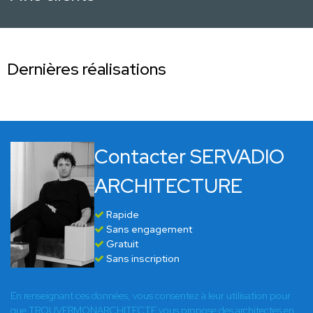
Dernières réalisations
Contacter SERVADIO
ARCHITECTURE
Rapide
Sans engagement
Gratuit
Sans inscription
En renseignant ces données, vous consentez à leur utilisation pour
que TROUVERMONARCHITECTE vous propose des architectes en