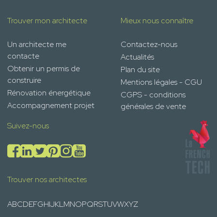
Trouver mon architecte
Mieux nous connaître
Un architecte me
Contactez-nous
contacte
Actualités
Obtenir un permis de
Plan du site
construire
Mentions légales - CGU
Rénovation énergétique
CGPS - conditions
Accompagnement projet
générales de vente
Suivez-nous
Trouver nos architectes
A
B
C
D
E
F
G
H
I
J
K
L
M
N
O
P
Q
R
S
T
U
V
W
X
Y
Z