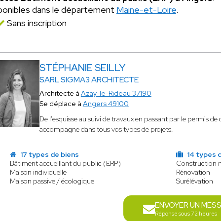
ponibles dans le département
Maine-et-Loire
.
Sans inscription
STÉPHANIE SEILLY
SARL SIGMA3 ARCHITECTE
Architecte à
Azay-le-Rideau 37190
Se déplace à
Angers 49100
De l'esquisse au suivi de travaux en passant par le permis de 
accompagne dans tous vos types de projets.
17 types de biens
14 types 
Bâtiment accueillant du public (ERP)
Construction 
Maison individuelle
Rénovation
Maison passive / écologique
Surélévation
ENVOYER UN MES
Réponse sous 72 heures