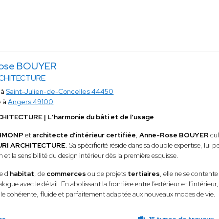
ose BOUYER
RCHITECTURE
 à
Saint-Julien-de-Concelles 44450
e à
Angers 49100
HITECTURE | L'harmonie du bâti et de l'usage
HMONP
et
architecte d'intérieur certifiée
,
Anne-Rose BOUYER
cul
URI ARCHITECTURE
. Sa spécificité réside dans sa double expertise, lui
 et la sensibilité du design intérieur dès la première esquisse.
e d'
habitat
, de
commerces
ou de projets
tertiaires
, elle ne se contente
alogue avec le détail. En abolissant la frontière entre l’extérieur et l’inté
ale cohérente, fluide et parfaitement adaptée aux nouveaux modes de vie.