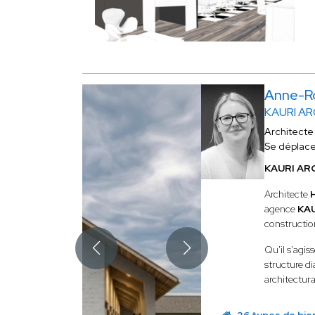
Anne-R
KAURI A
Architecte
Se déplac
KAURI ARC
Architecte
agence
KA
construction
Qu'il s'agiss
structure di
architectur