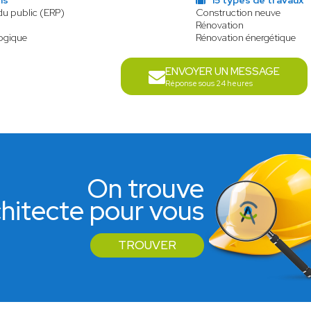
ns
15 types de travaux
du public (ERP)
Construction neuve
Rénovation
logique
Rénovation énergétique
ENVOYER UN MESSAGE
Réponse sous 24 heures
On trouve
rchitecte pour vous
TROUVER