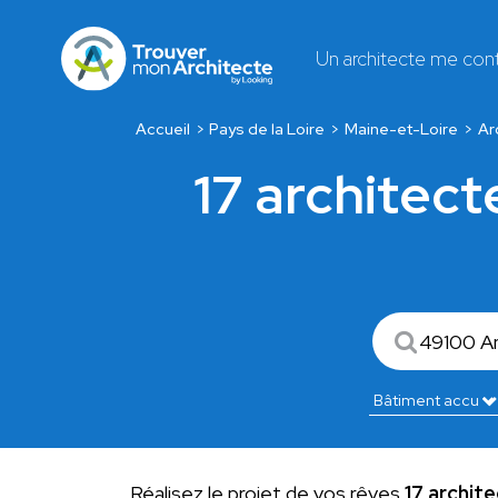
Un architecte me con
Accueil
Pays de la Loire
Maine-et-Loire
Ar
17 architect
Réalisez le projet de vos rêves
17 archit