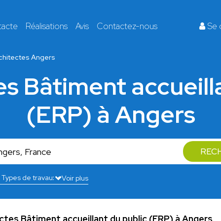
tacte
Réalisations
Avis
Contactez-nous
Se 
chitectes Angers
es Bâtiment accueill
(ERP) à Angers
REC
Voir plus
ectes Bâtiment accueillant du public (ERP) à Angers
.