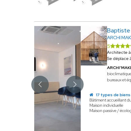
Baptist
ARCHI MA
5
Architecte 
Se déplace 
ARCHI'MA
bioclimatique
bureaux et éq
17 types de biens
Bâtiment accueillant d
Maison individuelle
Maison passive / écolo