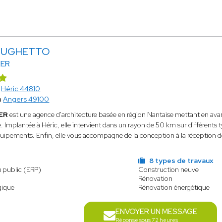
e UGHETTO
KER
à
Héric 44810
à
Angers 49100
KER
est une agence d'architecture basée en région Nantaise mettant en avant 
. Implantée à Héric, elle intervient dans un rayon de 50 km sur différents 
uipements. Enfin, elle vous accompagne de la conception à la réception de
8 types de travaux
u public (ERP)
Construction neuve
Rénovation
gique
Rénovation énergétique
ENVOYER UN MESSAGE
Réponse sous 72 heures