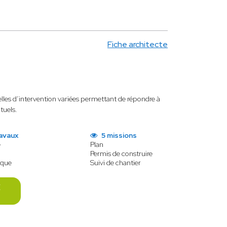
Fiche architecte
elles d’intervention variées permettant de répondre à
ctuels.
avaux
5 missions
e
Plan
Permis de construire
ique
Suivi de chantier
E