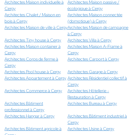
Architectes Maison individuelle à
Architectes Maison passive /
Cergy
écologique à Cergy
Architectes Chalet / Maison en
Architectes Maison connectée
bois à Cergy
(domotique) à Cergy
Architectes Maison de ville à Cergy
Architectes Maison de campagne
à Cergy
Architectes Tiny house à Cergy
Architectes Villa à Cergy
Architectes Maison container à
Architectes Maison A-Frame à
Cergy
Cergy
Architectes Corps de ferme à
Architectes Carport à Cergy
Cergy
Architectes Pool house à Cergy
Architectes Garage à Cergy
Architectes Appartement à Cergy
Architectes Résidentiel collectif à
Cergy
Architectes Commerce à Cergy
Architectes Hôtellerie -
Restauration à Cergy
Architectes Bâtiment
Architectes Bureau à Cergy
professionnel à Cergy
Architectes Hangar à Cergy
Architectes Bâtiment industriel à
Cergy
Architectes Bâtiment agricole à
Architectes Usine à Cergy