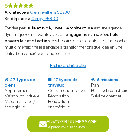
5
Architecte à
Gennevilliers 92230
Se déplace à
Cergy 95800
Fondée par
Julia et Noé
,
JNNC Architecture
est une agence
dynamique et innovante avec un
engagement indéfectible
envers la satisfaction
des besoins de ses clients. Leur approche
multidimensionnelle s’engage à transformer chaque idée en une
réalisation concrète et fonctionnelle.
Fiche architecte
27 types de
17 types de
6 missions
biens
travaux
Plan
Appartement
Construction neuve
Permis de construire
Maison individuelle
Rénovation
Suivi de chantier
Maison passive /
Rénovation
écologique
énergétique
ENVOYER UN MESSAGE
Réponse sous 48 heures