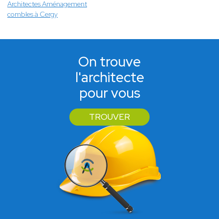
Architectes Aménagement
combles à Cergy
On trouve
l'architecte
pour vous
TROUVER