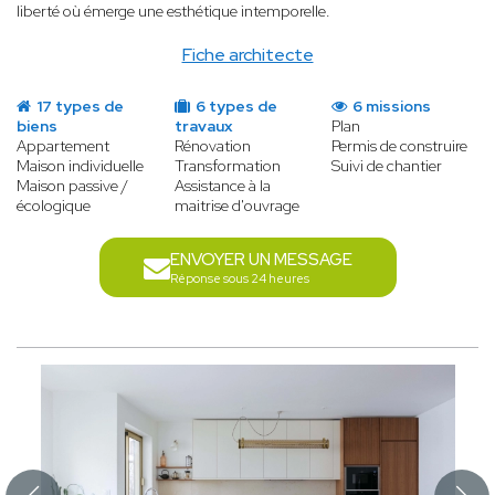
liberté où émerge une esthétique intemporelle.
Fiche architecte
17 types de
6 types de
6 missions
biens
travaux
Plan
Appartement
Rénovation
Permis de construire
Maison individuelle
Transformation
Suivi de chantier
Maison passive /
Assistance à la
écologique
maitrise d'ouvrage
ENVOYER UN MESSAGE
Réponse sous 24 heures