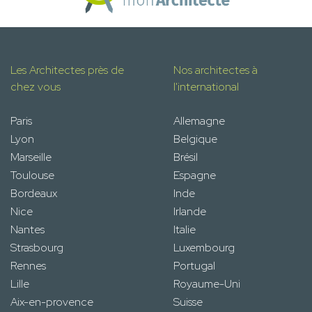
Les Architectes près de
Nos architectes à
chez vous
l'international
Paris
Allemagne
Lyon
Belgique
Marseille
Brésil
Toulouse
Espagne
Bordeaux
Inde
Nice
Irlande
Nantes
Italie
Strasbourg
Luxembourg
Rennes
Portugal
Lille
Royaume-Uni
Aix-en-provence
Suisse