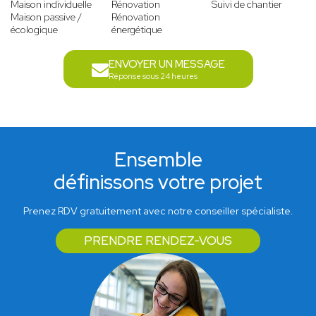
Maison individuelle
Rénovation
Suivi de chantier
Maison passive /
Rénovation
écologique
énergétique
ENVOYER UN MESSAGE
Réponse sous 24 heures
Ensemble
définissons votre projet
Prenez RDV gratuitement avec notre conseiller spécialiste.
PRENDRE RENDEZ-VOUS