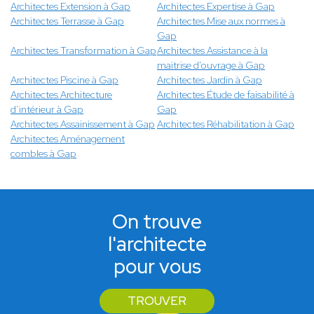
Architectes Extension à Gap
Architectes Expertise à Gap
Architectes Terrasse à Gap
Architectes Mise aux normes à
Gap
Architectes Transformation à Gap
Architectes Assistance à la
maitrise d'ouvrage à Gap
Architectes Piscine à Gap
Architectes Jardin à Gap
Architectes Architecture
Architectes Étude de faisabilité à
d’intérieur à Gap
Gap
Architectes Assainissement à Gap
Architectes Réhabilitation à Gap
Architectes Aménagement
combles à Gap
On trouve
l'architecte
pour vous
TROUVER