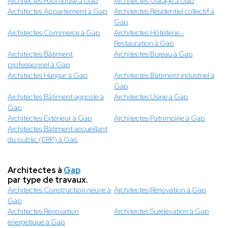
Architectes Pool house à Gap
Architectes Garage à Gap
Architectes Appartement à Gap
Architectes Résidentiel collectif à
Gap
Architectes Commerce à Gap
Architectes Hôtellerie -
Restauration à Gap
Architectes Bâtiment
Architectes Bureau à Gap
professionnel à Gap
Architectes Hangar à Gap
Architectes Bâtiment industriel à
Gap
Architectes Bâtiment agricole à
Architectes Usine à Gap
Gap
Architectes Extérieur à Gap
Architectes Patrimoine à Gap
Architectes Bâtiment accueillant
du public (ERP) à Gap
Architectes à
Gap
par type de travaux.
Architectes Construction neuve à
Architectes Rénovation à Gap
Gap
Architectes Rénovation
Architectes Surélévation à Gap
énergétique à Gap