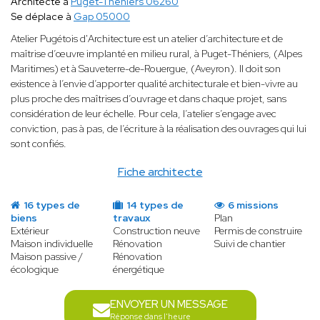
Architecte à
Puget-Théniers 06260
Se déplace à
Gap 05000
Atelier Pugétois d'Architecture est un atelier d’architecture et de
maîtrise d’œuvre implanté en milieu rural, à Puget-Théniers, (Alpes
Maritimes) et à Sauveterre-de-Rouergue, (Aveyron). Il doit son
existence à l’envie d’apporter qualité architecturale et bien-vivre au
plus proche des maîtrises d’ouvrage et dans chaque projet, sans
considération de leur échelle. Pour cela, l’atelier s’engage avec
conviction, pas à pas, de l’écriture à la réalisation des ouvrages qui lui
sont confiés.
Fiche architecte
16 types de
14 types de
6 missions
biens
travaux
Plan
Extérieur
Construction neuve
Permis de construire
Maison individuelle
Rénovation
Suivi de chantier
Maison passive /
Rénovation
écologique
énergétique
ENVOYER UN MESSAGE
Réponse dans l'heure