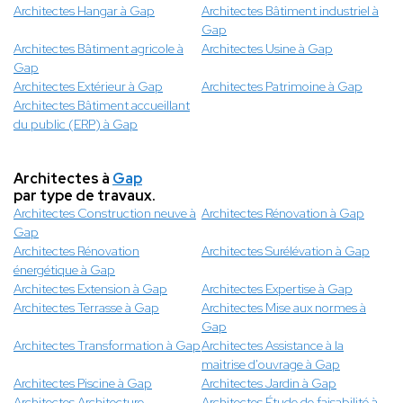
Architectes Hangar à Gap
Architectes Bâtiment industriel à
Gap
Architectes Bâtiment agricole à
Architectes Usine à Gap
Gap
Architectes Extérieur à Gap
Architectes Patrimoine à Gap
Architectes Bâtiment accueillant
du public (ERP) à Gap
Architectes à
Gap
par type de travaux.
Architectes Construction neuve à
Architectes Rénovation à Gap
Gap
Architectes Rénovation
Architectes Surélévation à Gap
énergétique à Gap
Architectes Extension à Gap
Architectes Expertise à Gap
Architectes Terrasse à Gap
Architectes Mise aux normes à
Gap
Architectes Transformation à Gap
Architectes Assistance à la
maitrise d'ouvrage à Gap
Architectes Piscine à Gap
Architectes Jardin à Gap
Architectes Architecture
Architectes Étude de faisabilité à