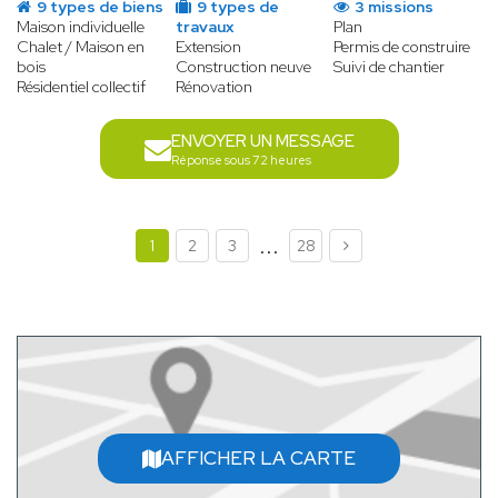
9 types de biens
9 types de
3 missions
Maison individuelle
travaux
Plan
Chalet / Maison en
Extension
Permis de construire
bois
Construction neuve
Suivi de chantier
Résidentiel collectif
Rénovation
ENVOYER UN MESSAGE
Réponse sous 72 heures
...
1
2
3
28
AFFICHER LA CARTE