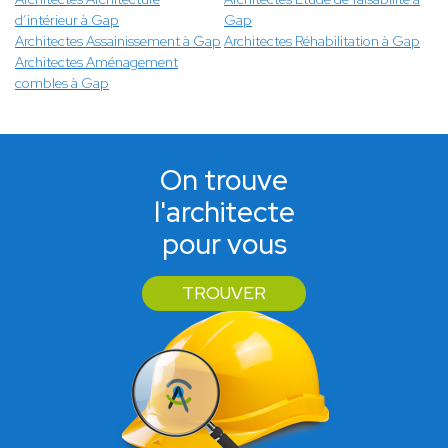
d’intérieur à Gap
Gap
Architectes Assainissement à Gap
Architectes Réhabilitation à Gap
Architectes Aménagement
combles à Gap
On trouve
l'architecte
pour vous
TROUVER