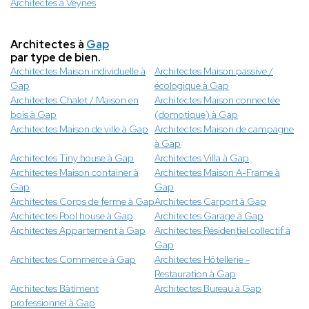
Architectes à Veynes
Architectes à
Gap
par type de bien.
Architectes Maison individuelle à
Architectes Maison passive /
Gap
écologique à Gap
Architectes Chalet / Maison en
Architectes Maison connectée
bois à Gap
(domotique) à Gap
Architectes Maison de ville à Gap
Architectes Maison de campagne
à Gap
Architectes Tiny house à Gap
Architectes Villa à Gap
Architectes Maison container à
Architectes Maison A-Frame à
Gap
Gap
Architectes Corps de ferme à Gap
Architectes Carport à Gap
Architectes Pool house à Gap
Architectes Garage à Gap
Architectes Appartement à Gap
Architectes Résidentiel collectif à
Gap
Architectes Commerce à Gap
Architectes Hôtellerie -
Restauration à Gap
Architectes Bâtiment
Architectes Bureau à Gap
professionnel à Gap