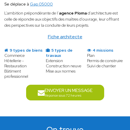
Se déplace à
Gap 05000
L’ambition prépondérante de l’
agence Ploma
d’architecture est
celle de répondre aux objectifs des maîtres d'ouvrage, leur offrant
des perspectives sur la conduite de leurs projets.
Fiche architecte
9 types de biens
5 types de
4 missions
Commerce
travaux
Plan
Hôtellerie -
Extension
Permis de construire
Restauration
Construction neuve
Suivi de chantier
Bâtiment
Mise aux normes
professionnel
ENVOYER UN MESSAGE
Réponse sous 72 heures
On trouve