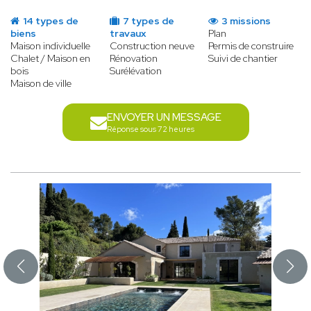
14 types de
7 types de
3 missions
biens
travaux
Plan
Maison individuelle
Construction neuve
Permis de construire
Chalet / Maison en
Rénovation
Suivi de chantier
bois
Surélévation
Maison de ville
ENVOYER UN MESSAGE
Réponse sous 72 heures