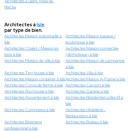
Architectes à Saint-Yrieix-la-
Perche
Architectes à
Isle
par type de bien.
Architectes Maison individuelle à
Architectes Maison passive /
Isle
écologique à Isle
Architectes Chalet / Maison en
Architectes Maison connectée
bois à Isle
(domotique) à Isle
Architectes Maison de ville à Isle
Architectes Maison de campagne
à Isle
Architectes Tiny house à Isle
Architectes Villa à Isle
Architectes Maison container à Isle
Architectes Maison A-Frame à Isle
Architectes Corps de ferme à Isle
Architectes Carport à Isle
Architectes Pool house à Isle
Architectes Garage à Isle
Architectes Appartement à Isle
Architectes Résidentiel collectif à
Isle
Architectes Commerce à Isle
Architectes Hôtellerie -
Restauration à Isle
Architectes Bâtiment
Architectes Bureau à Isle
professionnel à Isle