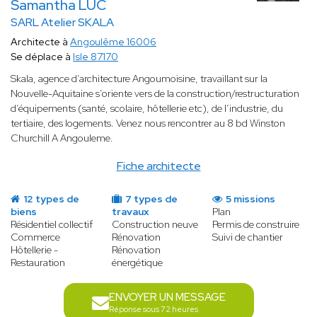
Samantha LUC
SARL Atelier SKALA
Architecte à
Angoulême 16006
Se déplace à
Isle 87170
Skala, agence d’architecture Angoumoisine, travaillant sur la
Nouvelle-Aquitaine s’oriente vers de la construction/restructuration
d’équipements (santé, scolaire, hôtellerie etc), de l’industrie, du
tertiaire, des logements. Venez nous rencontrer au 8 bd Winston
Churchill A Angouleme.
Fiche architecte
12 types de
7 types de
5 missions
biens
travaux
Plan
Résidentiel collectif
Construction neuve
Permis de construire
Commerce
Rénovation
Suivi de chantier
Hôtellerie -
Rénovation
Restauration
énergétique
ENVOYER UN MESSAGE
Réponse sous 72 heures