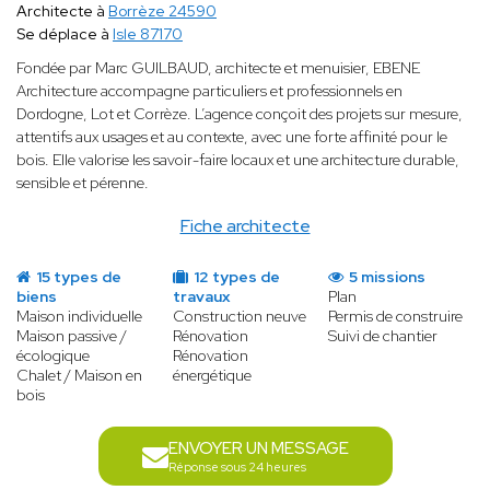
Architecte à
Borrèze 24590
Se déplace à
Isle 87170
Fondée par Marc GUILBAUD, architecte et menuisier, EBENE
Architecture accompagne particuliers et professionnels en
Dordogne, Lot et Corrèze. L’agence conçoit des projets sur mesure,
attentifs aux usages et au contexte, avec une forte affinité pour le
bois. Elle valorise les savoir-faire locaux et une architecture durable,
sensible et pérenne.
Fiche architecte
15 types de
12 types de
5 missions
biens
travaux
Plan
Maison individuelle
Construction neuve
Permis de construire
Maison passive /
Rénovation
Suivi de chantier
écologique
Rénovation
Chalet / Maison en
énergétique
bois
ENVOYER UN MESSAGE
Réponse sous 24 heures