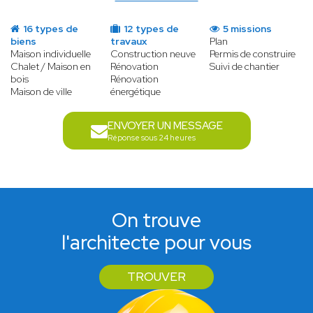
16 types de
12 types de
5 missions
biens
travaux
Plan
Maison individuelle
Construction neuve
Permis de construire
Chalet / Maison en
Rénovation
Suivi de chantier
bois
Rénovation
Maison de ville
énergétique
ENVOYER UN MESSAGE
Réponse sous 24 heures
On trouve
l'architecte pour vous
TROUVER