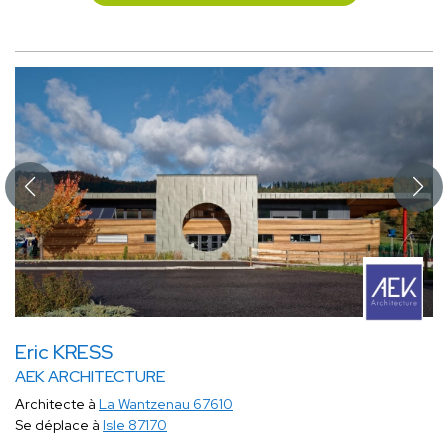
Eric KRESS
AEK ARCHITECTURE
Architecte à
La Wantzenau 67610
Se déplace à
Isle 87170