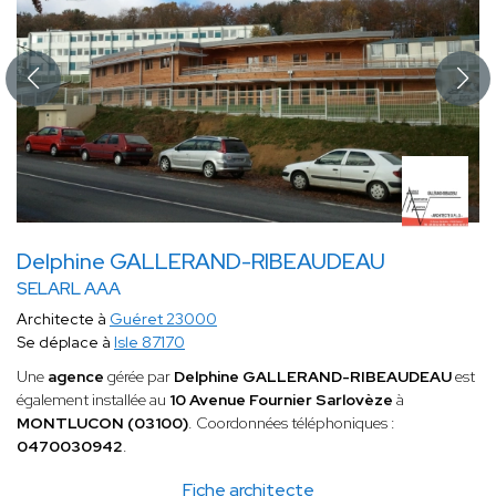
Delphine GALLERAND-RIBEAUDEAU
SELARL AAA
Architecte à
Guéret 23000
Se déplace à
Isle 87170
Une
agence
gérée par
Delphine GALLERAND-RIBEAUDEAU
est
également installée au
10 Avenue Fournier Sarlovèze
à
MONTLUCON (03100)
. Coordonnées téléphoniques :
0470030942
.
Fiche architecte