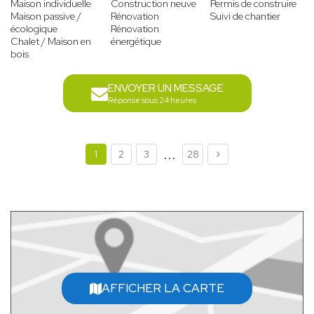
Maison individuelle
Construction neuve
Permis de construire
Maison passive /
Rénovation
Suivi de chantier
écologique
Rénovation
Chalet / Maison en
énergétique
bois
ENVOYER UN MESSAGE
Réponse sous 24 heures
...
1
2
3
28
AFFICHER LA CARTE