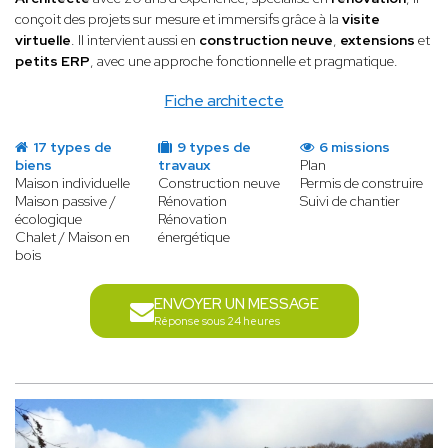
conçoit des projets sur mesure et immersifs grâce à la
visite
virtuelle
. Il intervient aussi en
construction neuve
,
extensions
et
petits ERP
, avec une approche fonctionnelle et pragmatique.
Fiche architecte
17 types de
9 types de
6 missions
biens
travaux
Plan
Maison individuelle
Construction neuve
Permis de construire
Maison passive /
Rénovation
Suivi de chantier
écologique
Rénovation
Chalet / Maison en
énergétique
bois
ENVOYER UN MESSAGE
Réponse sous 24 heures