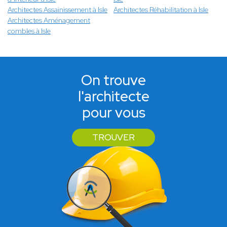
Architectes Assainissement à Isle
Architectes Réhabilitation à Isle
Architectes Aménagement
combles à Isle
On trouve
l'architecte
pour vous
TROUVER