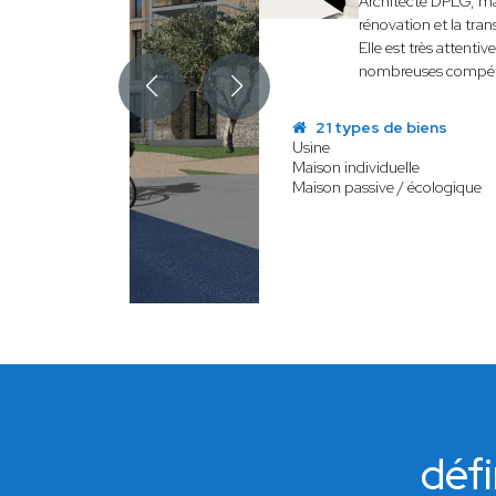
Architecte DPLG, mai
rénovation et la tra
Elle est très attenti
nombreuses compéten
21 types de biens
Usine
Maison individuelle
Maison passive / écologique
défi