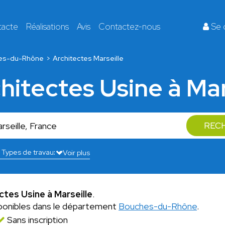
tacte
Réalisations
Avis
Contactez-nous
Se 
es-du-Rhône
Architectes Marseille
chitectes Usine à Mar
REC
Voir plus
ctes Usine à Marseille
.
ponibles dans le département
Bouches-du-Rhône
.
Sans inscription