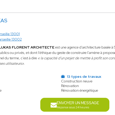
KAS
seille 13001
rseille 13002
- LUKAS FLORENT ARCHITECTE
est une agence d’architecture basée à S
ics ou privés, et dont l'éthique du geste de construire l'amène à proposer
nel du terme, c’est à dire
« la capacité d’un projet de mettre à profit son co
es utilisateurs»
.
13 types de travaux
Construction neuve
Rénovation
e
Rénovation énergétique
ENVOYER UN MESSAGE
Réponse sous 24 heures