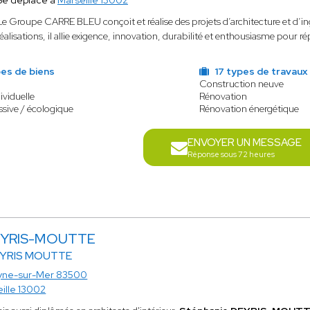
Se déplace à
Marseille 13002
Le Groupe CARRE BLEU conçoit et réalise des projets d’architecture et d’i
réalisations, il allie exigence, innovation, durabilité et enthousiasme pour r
es de biens
17 types de travaux
Construction neuve
ividuelle
Rénovation
sive / écologique
Rénovation énergétique
ENVOYER UN MESSAGE
Réponse sous 72 heures
DEYRIS-MOUTTE
EYRIS MOUTTE
yne-sur-Mer 83500
ille 13002