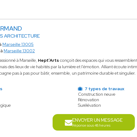
 ARMAND
S ARCHITECTURE
 à
Marseille 13005
 à
Marseille 13002
assionné à Marseille,
Hept’Arts
conçoit des espaces qui vous ressemblen
ais des lieux de vie habités par la lumière et l'émotion. Alliant écoute int
gne pas à pas pour bâtir, ensemble, un patrimoine durable et singulier.
ns
7 types de travaux
Construction neuve
Rénovation
ogique
Surélévation
ENVOYER UN MESSAGE
Réponse sous 48 heures