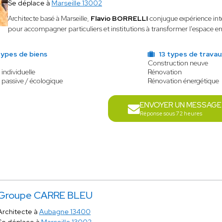
Se déplace à
Marseille 13002
Architecte basé à Marseille,
Flavio BORRELLI
conjugue expérience inte
pour accompagner particuliers et institutions à transformer l'espace en 
types de biens
13 types de travau
Construction neuve
individuelle
Rénovation
 passive / écologique
Rénovation énergétique
ENVOYER UN MESSAGE
Réponse sous 72 heures
Groupe CARRE BLEU
Architecte à
Aubagne 13400