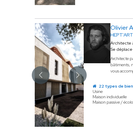
Olivier
HEPT'ART
Architecte
Se déplace
Architecte p
bâtiments, m
vous accompa
22 types de bie
Usine
Maison individuelle
Maison passive / écol