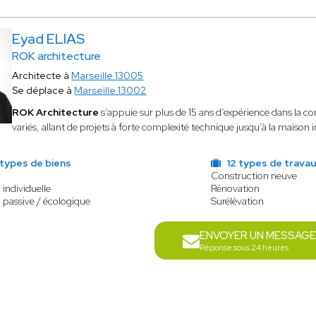
Eyad ELIAS
ROK architecture
Architecte à
Marseille 13005
Se déplace à
Marseille 13002
ROK Architecture
s’appuie sur plus de 15 ans d’expérience dans la con
variés, allant de projets à forte complexité technique jusqu’à la maison i
types de biens
12 types de trava
Construction neuve
individuelle
Rénovation
 passive / écologique
Surélévation
ENVOYER UN MESSAGE
Réponse sous 24 heures