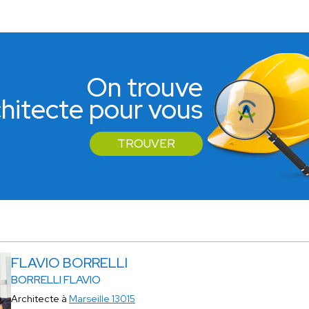
On trouve
rchitecte pour vous
TROUVER
FLAVIO BORRELLI
BORRELLI FLAVIO
Architecte à
Marseille 13015