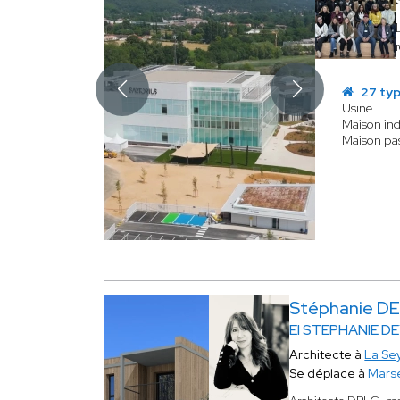
27 typ
Usine
Maison ind
Maison pas
Stéphanie 
EI STEPHANIE D
Architecte à
La Se
Se déplace à
Marse