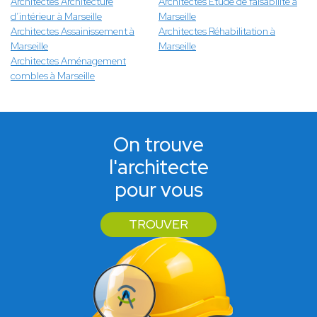
Architectes Architecture
Architectes Étude de faisabilité à
d’intérieur à Marseille
Marseille
Architectes Assainissement à
Architectes Réhabilitation à
Marseille
Marseille
Architectes Aménagement
combles à Marseille
On trouve
l'architecte
pour vous
TROUVER