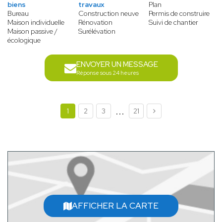
biens
travaux
Plan
Bureau
Construction neuve
Permis de construire
Maison individuelle
Rénovation
Suivi de chantier
Maison passive /
Surélévation
écologique
ENVOYER UN MESSAGE
Réponse sous 24 heures
...
1
2
3
21
AFFICHER LA CARTE