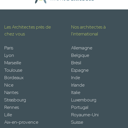
Les Architectes près de
Nos architectes à
chez vous
l'international
Paris
Allemagne
Lyon
Belgique
Marseille
Brésil
Toulouse
Espagne
Bordeaux
Inde
Nice
Irlande
Nantes
Italie
Strasbourg
Luxembourg
Rennes
Portugal
Lille
Royaume-Uni
Aix-en-provence
Suisse