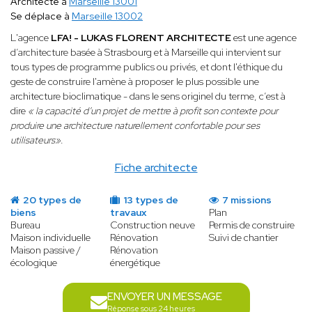
Architecte à
Marseille 13001
Se déplace à
Marseille 13002
L'agence
LFA! - LUKAS FLORENT ARCHITECTE
est une agence
d’architecture basée à Strasbourg et à Marseille qui intervient sur
tous types de programme publics ou privés, et dont l'éthique du
geste de construire l'amène à proposer le plus possible une
architecture bioclimatique - dans le sens originel du terme, c’est à
dire
« la capacité d’un projet de mettre à profit son contexte pour
produire une architecture naturellement confortable pour ses
utilisateurs»
.
Fiche architecte
20 types de
13 types de
7 missions
biens
travaux
Plan
Bureau
Construction neuve
Permis de construire
Maison individuelle
Rénovation
Suivi de chantier
Maison passive /
Rénovation
écologique
énergétique
ENVOYER UN MESSAGE
Réponse sous 24 heures