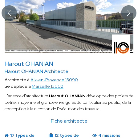
Harout OHANIAN
Harout OHANIAN Architecte
Architecte à
Aix-en-Provence 13090
Se déplace à
Marseille 13002
L'agence d'architecture
Harout OHANIAN
développe des projets de
petite, moyenne et grande envergures du particulier au public, de la
conception à la direction de l'exécution des travaux.
Fiche architecte
17 types de
12 types de
4 missions