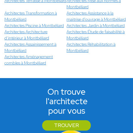
Architectes Terrasse à Montbéliard
Architectes Mise aux normes à
Montbéliard
Architectes Transformation à
Architectes Assistance à la
Montbéliard
maitrise d'ouvrage à Montbéliard
Architectes Piscine à Montbéliard
Architectes Jardin à Montbéliard
Architectes Architecture
Architectes Étude de faisabilité à
d’intérieur à Montbéliard
Montbéliard
Architectes Assainissement à
Architectes Réhabilitation à
Montbéliard
Montbéliard
Architectes Aménagement
combles à Montbéliard
On trouve
l'architecte
pour vous
TROUVER