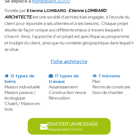
Se déplace à
Montbéliard 25200
Fondée par
Etienne LOMBARD
,
Etienne LOMBARD
ARCHITECTE
est une société d'architecture engagée, à l'écoute du
client pour répondre à ses attentes et à ses besoins. Chaque projet
résulte de façon unique aux différents enjeux à travers lesquels il
s'inscrit. Ainsi, l'approche d'un projet est spécifique au programme
et budget du client, ainsi que du contexte géographique dans lequel il
se situe.
Fiche architecte
12 types de
17 types de
7 missions
biens
travaux
Plan
Maison individuelle
Assainissement
Permis de construire
Maison passive /
Construction neuve
Suivi de chantier
écologique
Rénovation
Chalet / Maison en
bois
ENVOYER UN MESSAGE
Réponse dans l'heure