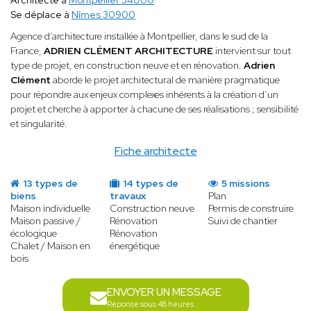
Architecte à
Montpellier 34000
Se déplace à
Nîmes 30900
Agence d’architecture installée à Montpellier, dans le sud de la
France,
ADRIEN CLÉMENT ARCHITECTURE
intervient sur tout
type de projet, en construction neuve et en rénovation.
Adrien
Clément
aborde le projet architectural de manière pragmatique
pour répondre aux enjeux complexes inhérents à la création d’un
projet et cherche à apporter à chacune de ses réalisations ; sensibilité
et singularité.
Fiche architecte
13 types de
14 types de
5 missions
biens
travaux
Plan
Maison individuelle
Construction neuve
Permis de construire
Maison passive /
Rénovation
Suivi de chantier
écologique
Rénovation
Chalet / Maison en
énergétique
bois
ENVOYER UN MESSAGE
Réponse sous 48 heures