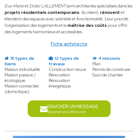
Eva-Marie
et
Didier LALLEMENT
sont architectes spécialisés dans les
projets résidentiels contemporains
. Ils créent,
rénovent
et
étendent des espaces avec sobriété et fonctionnalité. Leur priorité :
l'organisation des logements et la
maîtrise des coûts
pour offrir
des logements harmonieux et accessibles.
Fiche architecte
15 types de
12 types de
4 missions
biens
travaux
Plan
Maison individuelle
Construction neuve
Permis de construire
Maison passive /
Rénovation
Suivi de chantier
écologique
Rénovation
Maison connectée
énergétique
(domotique)
ENVOYER UN MESSAGE
Réponse sous 48 heures