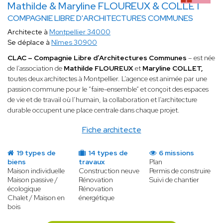
Mathilde & Maryline FLOUREUX & COLLET
COMPAGNIE LIBRE D'ARCHITECTURES COMMUNES
Architecte à
Montpellier 34000
Se déplace à
Nîmes 30900
CLAC – Compagnie Libre d’Architectures Communes
– est née
de l’association de
Mathilde FLOUREUX
et
Maryline COLLET,
toutes deux architectes à Montpellier. L’agence est animée par une
passion commune pour le “faire-ensemble” et conçoit des espaces
de vie et de travail où l’humain, la collaboration et l’architecture
durable occupent une place centrale dans chaque projet.
Fiche architecte
19 types de
14 types de
6 missions
biens
travaux
Plan
Maison individuelle
Construction neuve
Permis de construire
Maison passive /
Rénovation
Suivi de chantier
écologique
Rénovation
Chalet / Maison en
énergétique
bois