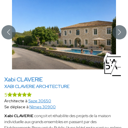
Xabi CLAVERIE
XABI CLAVERIE ARCHITECTURE
5
Architecte à
Saze 30650
Se déplace à
Nîmes 30900
Xabi CLAVERIE
conçoit et réhabilite des projets de la maison
individuelle aux grands ensembles en passant par des
Etablissements Recevant du Public (type hôtel restaurant ou même