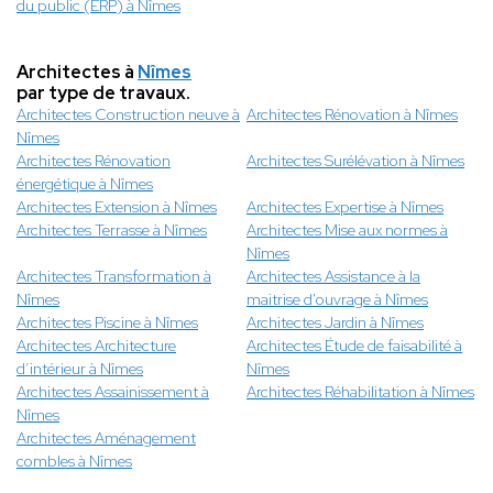
du public (ERP) à Nîmes
Architectes à
Nîmes
par type de travaux.
Architectes Construction neuve à
Architectes Rénovation à Nîmes
Nîmes
Architectes Rénovation
Architectes Surélévation à Nîmes
énergétique à Nîmes
Architectes Extension à Nîmes
Architectes Expertise à Nîmes
Architectes Terrasse à Nîmes
Architectes Mise aux normes à
Nîmes
Architectes Transformation à
Architectes Assistance à la
Nîmes
maitrise d'ouvrage à Nîmes
Architectes Piscine à Nîmes
Architectes Jardin à Nîmes
Architectes Architecture
Architectes Étude de faisabilité à
d’intérieur à Nîmes
Nîmes
Architectes Assainissement à
Architectes Réhabilitation à Nîmes
Nîmes
Architectes Aménagement
combles à Nîmes