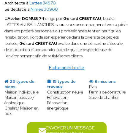
Architecte à
Lattes 34970
Se déplace à
Nîmes 30900
L’Atelier DOMUS 74
dirigé par
Gérard CRISTEAU
, basé à
LATTES et à SALLANCHES, saura vous accompagner et vous guider
dans vos projets personnels ou professionnels tant en neuf qu’en
réhabilitation. Fort de son expérience dans la diversité de projets
réalisés,
Gérard CRISTEAU
évolue dans une démarche d’écoute,
de production d’une architecture de qualité respectueuse de
l’environnement afin de satisfaire ses clients.
Fiche architecte
23 types de
15 types de
6 missions
biens
travaux
Plan
Maison individuelle
Construction neuve
Permis de construire
Maison passive /
Rénovation
Suivi de chantier
écologique
Rénovation
Chalet / Maison en
énergétique
bois
ENVOYER UN MESSAGE