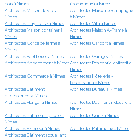
bois à Nîmes
(domotique) à Nîmes
Architectes Maison de ville à
Architectes Maison de campagne
Nîmes
à Nîmes
Architectes Tiny house à Nîmes
Architectes Villa à Nîmes
Architectes Maison container à
Architectes Maison A-Frame à
Nîmes
Nîmes
Architectes Corps de ferme à
Architectes Carport à Nîmes
Nîmes
Architectes Pool house à Nîmes
Architectes Garage à Nîmes
Architectes Appartement à Nîmes
Architectes Résidentiel collectif à
Nîmes
Architectes Commerce à Nîmes
Architectes Hôtellerie -
Restauration à Nîmes
Architectes Bâtiment
Architectes Bureau à Nîmes
professionnel à Nîmes
Architectes Hangar à Nîmes
Architectes Bâtiment industriel à
Nîmes
Architectes Bâtiment agricole à
Architectes Usine à Nîmes
Nîmes
Architectes Extérieur à Nîmes
Architectes Patrimoine à Nîmes
Architectes Bâtiment accueillant