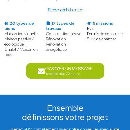
Fiche architecte
20 types de
17 types de
6 missions
biens
travaux
Plan
Maison individuelle
Construction neuve
Permis de construire
Maison passive /
Rénovation
Suivi de chantier
écologique
Rénovation
Chalet / Maison en
énergétique
bois
ENVOYER UN MESSAGE
Réponse sous 72 heures
Ensemble
définissons votre projet
Prenez RDV gratuitement avec notre conseiller spécialiste.