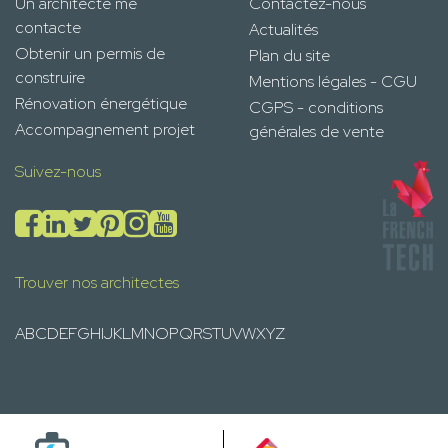
Un architecte me
Contactez-nous
contacte
Actualités
Obtenir un permis de
Plan du site
construire
Mentions légales - CGU
Rénovation énergétique
CGPS - conditions
Accompagnement projet
générales de vente
Suivez-nous
Trouver nos architectes
A
B
C
D
E
F
G
H
I
J
K
L
M
N
O
P
Q
R
S
T
U
V
W
X
Y
Z