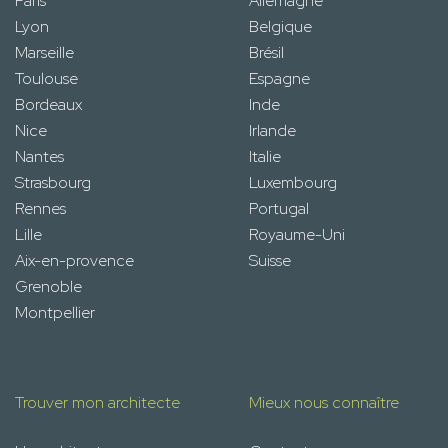
Paris
Allemagne
Lyon
Belgique
Marseille
Brésil
Toulouse
Espagne
Bordeaux
Inde
Nice
Irlande
Nantes
Italie
Strasbourg
Luxembourg
Rennes
Portugal
Lille
Royaume-Uni
Aix-en-provence
Suisse
Grenoble
Montpellier
Trouver mon architecte
Mieux nous connaître