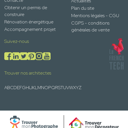
contacte
Actualités
Obtenir un permis de
Plan du site
construire
Mentions légales - CGU
Rénovation énergétique
CGPS - conditions
Accompagnement projet
générales de vente
Suivez-nous
Trouver nos architectes
A
B
C
D
E
F
G
H
I
J
K
L
M
N
O
P
Q
R
S
T
U
V
W
X
Y
Z