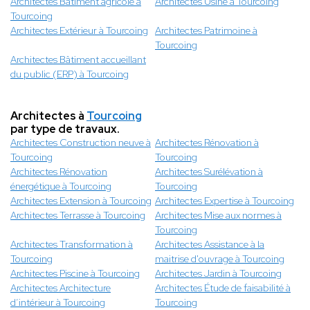
Architectes Bâtiment agricole à
Architectes Usine à Tourcoing
Tourcoing
Architectes Extérieur à Tourcoing
Architectes Patrimoine à
Tourcoing
Architectes Bâtiment accueillant
du public (ERP) à Tourcoing
Architectes à
Tourcoing
par type de travaux.
Architectes Construction neuve à
Architectes Rénovation à
Tourcoing
Tourcoing
Architectes Rénovation
Architectes Surélévation à
énergétique à Tourcoing
Tourcoing
Architectes Extension à Tourcoing
Architectes Expertise à Tourcoing
Architectes Terrasse à Tourcoing
Architectes Mise aux normes à
Tourcoing
Architectes Transformation à
Architectes Assistance à la
Tourcoing
maitrise d'ouvrage à Tourcoing
Architectes Piscine à Tourcoing
Architectes Jardin à Tourcoing
Architectes Architecture
Architectes Étude de faisabilité à
d’intérieur à Tourcoing
Tourcoing