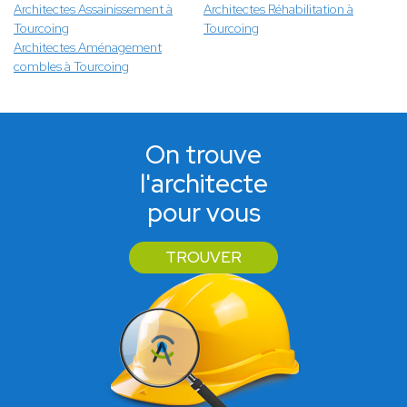
Architectes Assainissement à
Architectes Réhabilitation à
Tourcoing
Tourcoing
Architectes Aménagement
combles à Tourcoing
On trouve
l'architecte
pour vous
TROUVER