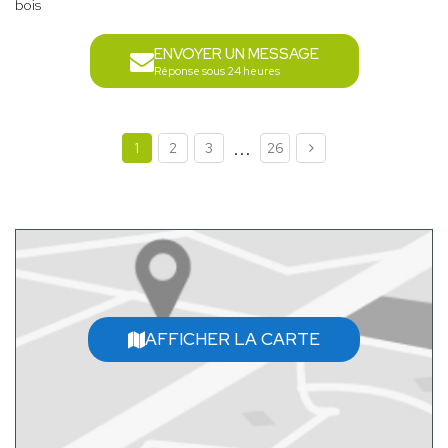
bois
ENVOYER UN MESSAGE
Réponse sous 24 heures
...
1
2
3
26
AFFICHER LA CARTE