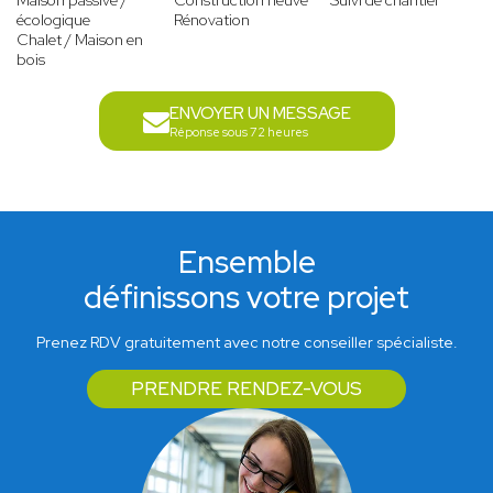
Maison passive /
Construction neuve
Suivi de chantier
écologique
Rénovation
Chalet / Maison en
bois
ENVOYER UN MESSAGE
Réponse sous 72 heures
Ensemble
définissons votre projet
Prenez RDV gratuitement avec notre conseiller spécialiste.
PRENDRE RENDEZ-VOUS