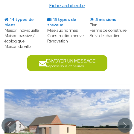
Fiche architecte
14 types de
15 types de
5 missions
biens
travaux
Plan
Maison individuelle
Mise aux normes
Permis de construire
Maison passive /
Construction neuve
Suivi de chantier
écologique
Rénovation
Maison de ville
ENVOYER UN MESSAGE
Réponse sous 72 heures