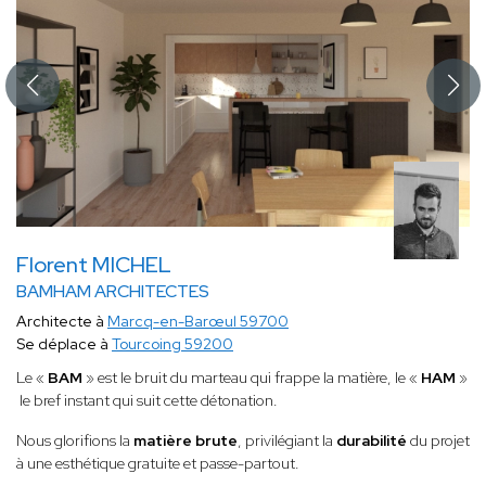
Florent MICHEL
BAMHAM ARCHITECTES
Architecte à
Marcq-en-Barœul 59700
Se déplace à
Tourcoing 59200
Le «
BAM
» est le bruit du marteau qui frappe la matière, le «
HAM
»
le bref instant qui suit cette détonation.
Nous glorifions la
matière brute
, privilégiant la
durabilité
du projet
à une esthétique gratuite et passe-partout.