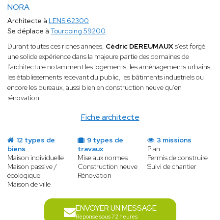
NORA
Architecte à
LENS 62300
Se déplace à
Tourcoing 59200
Durant toutes ces riches années,
Cédric DEREUMAUX
s’est forgé
une solide expérience dans la majeure partie des domaines de
l’architecture notamment les logements, les aménagements urbains,
les établissements recevant du public, les bâtiments industriels ou
encore les bureaux, aussi bien en construction neuve qu’en
rénovation.
Fiche architecte
12 types de
9 types de
3 missions
biens
travaux
Plan
Maison individuelle
Mise aux normes
Permis de construire
Maison passive /
Construction neuve
Suivi de chantier
écologique
Rénovation
Maison de ville
ENVOYER UN MESSAGE
Réponse sous 72 heures