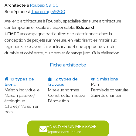
Architecte à
Roubaix 59100
Se déplace à
Tourcoing 59200
Atelier d’architecture à Roubaix, spécialisé dans une architecture
contemporaine, locale et responsable.
Edouard
LEMEE
accompagne particuliers et professionnels dans la
conception de projets sur mesure, en valorisant les matériaux
régionaux, les savoir-faire artisanaux et une approche simple,
durable et cohérente, du premier échange jusqu’à la réalisation
Fiche architecte
19 types de
12 types de
5 missions
biens
travaux
Plan
Maison individuelle
Mise aux normes
Permis de construire
Maison passive /
Construction neuve
Suivi de chantier
écologique
Rénovation
Chalet / Maison en
bois
ENVOYER UN MESSAGE
Réponse dans l'heure