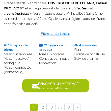
Grâce à ses deux entreprises,
ENVERGURE
et
KETELAND
,
Fabien
PROUVOST
et son équipe sont à la fois «
architectes
» et
«
constructeurs
» (ou «
maîtres d’œuvre
»). Installés à Saint Omer,
ils interviennent sur la Côte d’Opale, dans la région Hauts-de-France
et parfois bien au-delà.
Fiche architecte
19 types de
12 types de
4 missions
biens
travaux
Plan
Maison individuelle
Mise aux normes
Permis de construire
Maison passive /
Construction neuve
Suivi de chantier
écologique
Rénovation
Maison connectée
(domotique)
ENVOYER UN MESSAGE
Réponse sous 48 heures
...
1
2
3
18