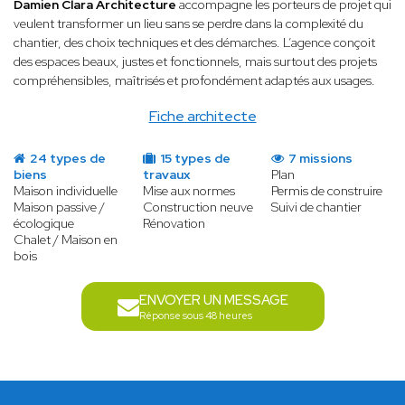
Damien Clara Architecture
accompagne les porteurs de projet qui
veulent transformer un lieu sans se perdre dans la complexité du
chantier, des choix techniques et des démarches. L’agence conçoit
des espaces beaux, justes et fonctionnels, mais surtout des projets
compréhensibles, maîtrisés et profondément adaptés aux usages.
Fiche architecte
24 types de
15 types de
7 missions
biens
travaux
Plan
Maison individuelle
Mise aux normes
Permis de construire
Maison passive /
Construction neuve
Suivi de chantier
écologique
Rénovation
Chalet / Maison en
bois
ENVOYER UN MESSAGE
Réponse sous 48 heures