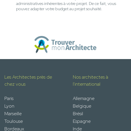
administratives inhérentes à votre projet. De ce fait, vous
pouvez adapter votre budget au projet souhaité.
Les Architectes près de
Nos architectes à
chez vous
l'international
Paris
Allemagne
Lyon
Belgique
Marseille
Brésil
Toulouse
Espagne
Bordeaux
Inde