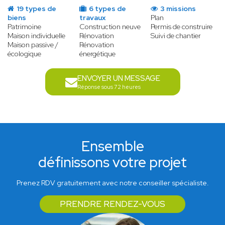
19 types de
6 types de
3 missions
biens
travaux
Plan
Patrimoine
Construction neuve
Permis de construire
Maison individuelle
Rénovation
Suivi de chantier
Maison passive /
Rénovation
écologique
énergétique
ENVOYER UN MESSAGE
Réponse sous 72 heures
Ensemble
définissons votre projet
Prenez RDV gratuitement avec notre conseiller spécialiste.
PRENDRE RENDEZ-VOUS