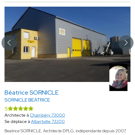
Béatrice SORNICLE
SORNICLE BEATRICE
5
Architecte à
Chambéry 73000
Se déplace à
Albertville 73200
Beatrice SORNICLE, Architecte DPLG, indépendante depuis 2007,