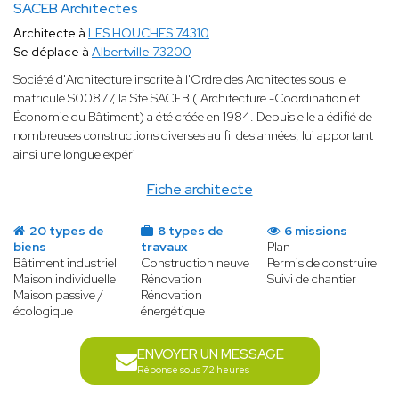
SACEB Architectes
Architecte à
LES HOUCHES 74310
Se déplace à
Albertville 73200
Société d'Architecture inscrite à l'Ordre des Architectes sous le
matricule S00877, la Ste SACEB ( Architecture -Coordination et
Économie du Bâtiment) a été créée en 1984. Depuis elle a édifié de
nombreuses constructions diverses au fil des années, lui apportant
ainsi une longue expéri
Fiche architecte
20 types de
8 types de
6 missions
biens
travaux
Plan
Bâtiment industriel
Construction neuve
Permis de construire
Maison individuelle
Rénovation
Suivi de chantier
Maison passive /
Rénovation
écologique
énergétique
ENVOYER UN MESSAGE
Réponse sous 72 heures