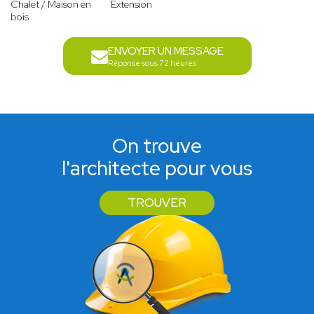
Chalet / Maison en
Extension
bois
ENVOYER UN MESSAGE
Réponse sous 72 heures
On trouve
l'architecte pour vous
TROUVER