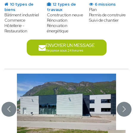
10 types de
12 types de
6 missions
biens
travaux
Plan
Bâtiment industriel
Construction neuve
Permis de construire
Commerce
Rénovation
Suivi de chantier
Hôtellerie -
Rénovation
Restauration
énergétique
ENVOYER UN MESSAGE
Réponse sous 24 heures