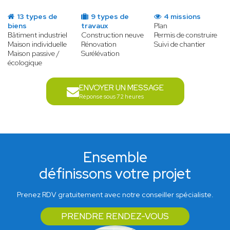
13 types de
9 types de
4 missions
biens
travaux
Plan
Bâtiment industriel
Construction neuve
Permis de construire
Maison individuelle
Rénovation
Suivi de chantier
Maison passive /
Surélévation
écologique
ENVOYER UN MESSAGE
Réponse sous 72 heures
Ensemble
définissons votre projet
Prenez RDV gratuitement avec notre conseiller spécialiste.
PRENDRE RENDEZ-VOUS