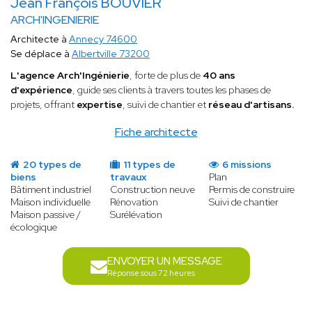
Jean François BOUVIER
ARCH'INGENIERIE
Architecte à
Annecy 74600
Se déplace à
Albertville 73200
L'agence Arch'Ingénierie
, forte de plus de
40 ans
d'expérience
, guide ses clients à travers toutes les phases de
projets, offrant
expertise
, suivi de chantier et
réseau d'artisans.
Fiche architecte
20 types de
11 types de
6 missions
biens
travaux
Plan
Bâtiment industriel
Construction neuve
Permis de construire
Maison individuelle
Rénovation
Suivi de chantier
Maison passive /
Surélévation
écologique
ENVOYER UN MESSAGE
Réponse sous 72 heures