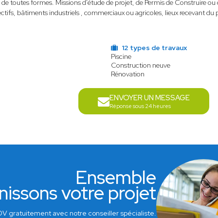
e toutes formes. Missions d'étude de projet, de Permis de Construire ou d
ctifs, bâtiments industriels , commerciaux ou agricoles, lieux recevant 
12 types de travaux
Piscine
Construction neuve
Rénovation
ENVOYER UN MESSAGE
Réponse sous 24 heures
Ensemble
nissons votre projet
V gratuitement avec notre conseiller spécialiste.