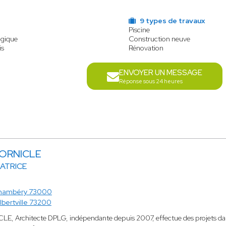
s
9 types de travaux
Piscine
ogique
Construction neuve
is
Rénovation
ENVOYER UN MESSAGE
Réponse sous 24 heures
SORNICLE
ATRICE
hambéry 73000
lbertville 73200
LE, Architecte DPLG, indépendante depuis 2007, effectue des projets dans