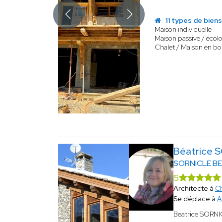
11 types de bien
Maison individuelle
Maison passive / écol
Chalet / Maison en bo
Béatrice 
SORNICLE BE
5
Architecte à
C
Se déplace à
A
Beatrice SORNIC