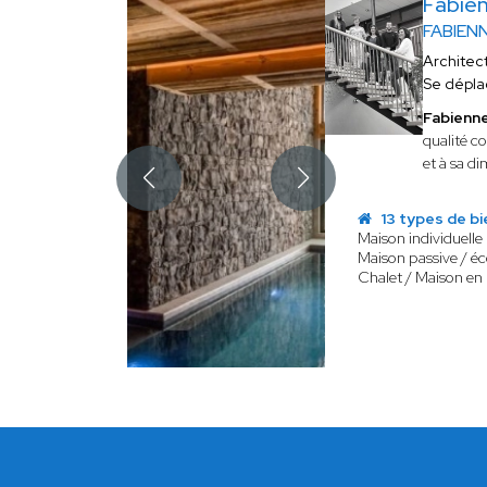
Fabie
FABIEN
Architec
Se dépla
Fabienn
qualité c
et à sa d
13 types de bi
Maison individuelle
Maison passive / é
Chalet / Maison en 