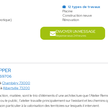
12 types de travaux
Piscine
Construction neuve
motique)
Rénovation
ENVOYER UN MESSAGE
Réponse sous 24 heures
UPPER
169706
 à
Chambéry 73000
 à
Albertville 73200
ction, matière, sont le trio d’éléments d’une architecture que l'Atelier Rems
 ou le public, l'atelier travaille principalement sur l’existant et les chemins
in particulier à la valorisation des territoires sur lesquels il intervient.