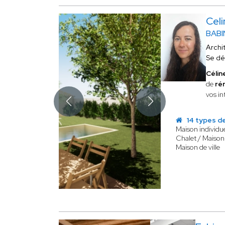
Cel
BABI
Archi
Se dé
Célin
de
ré
vos in
14 types de
Maison individue
Chalet / Maison
Maison de ville