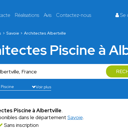
tacte
Réalisations
Avis
Contactez-nous
Se 
s
Savoie
Architectes Albertville
itectes Piscine à Alb
REC
Voir plus
ctes Piscine à Albertville
.
ponibles dans le département
Savoie
.
Sans inscription