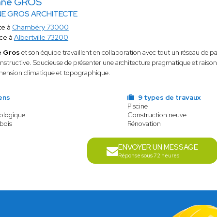
nne GROS
NE GROS ARCHITECTE
te à
Chambéry 73000
ce à
Albertville 73200
e Gros
et son équipe travaillent en collaboration avec tout un réseau de p
onstructive. Soucieuse de présenter une architecture pragmatique et raison
imension climatique et topographique.
ens
9 types de travaux
Piscine
cologique
Construction neuve
bois
Rénovation
ENVOYER UN MESSAGE
Réponse sous 72 heures