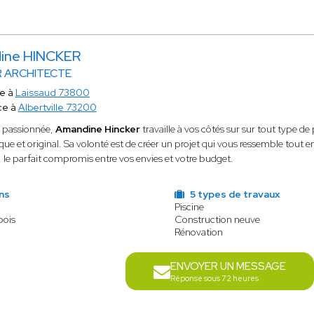
ine HINCKER
R ARCHITECTE
te à
Laissaud 73800
ce à
Albertville 73200
e passionnée,
Amandine Hincker
travaille à vos côtés sur sur tout type 
que et original. Sa volonté est de créer un projet qui vous ressemble tout e
le parfait compromis entre vos envies et votre budget.
ns
5 types de travaux
Piscine
bois
Construction neuve
Rénovation
ENVOYER UN MESSAGE
Réponse sous 72 heures