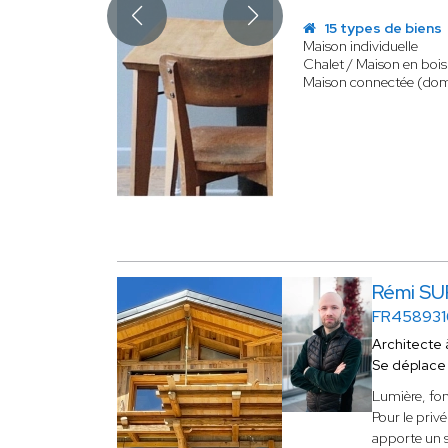
15 types de biens
Maison individuelle
Chalet / Maison en bois
Maison connectée (do
Rémi S
FR45893
Architecte
Se déplace
Lumière, fon
Pour le privé
apporte un so