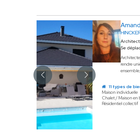
Amand
HINCKE
Architec
Se dépla
Architect
rendre uni
ensemble, 
11 types de bie
Maison individuelle
Chalet / Maison en 
Résidentiel collectif