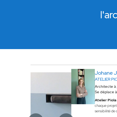
l'a
Johane 
ATELIER PI
Architecte à
Se déplace 
Atelier Piola
chaque projet.
sensibilité de