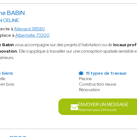
ine BABIN
N CELINE
tecte à
Allevard 38580
place à
Albertville 73200
e Babin
vous accompagne sur des projets d’habitation ou de
locaux prof
novation
. Elle s’applique à travailler sur une conception spatiale sensible
térieurs.
 biens
15 types de travaux
lle
Piscine
 en bois
Construction neuve
Rénovation
ENVOYER UN MESSAGE
Réponse sous 24 heures