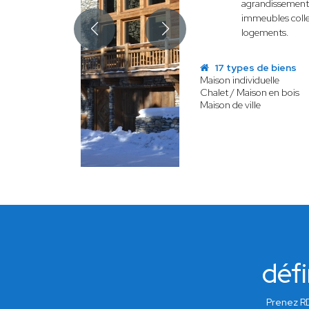
agrandissement d
immeubles colle
logements.
17 types de biens
Maison individuelle
Chalet / Maison en bois
Maison de ville
défi
Prenez RD