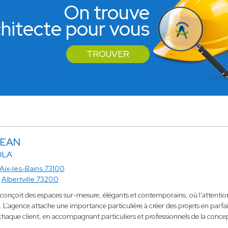
On trouve
rchitecte pour vous
TROUVER
JEAN
OLA
Aix-les-Bains 73100
à
Albertville 73200
conçoit des espaces sur-mesure, élégants et contemporains, où l’attention 
 L’agence attache une importance particulière à créer des projets en parfai
 chaque client, en accompagnant particuliers et professionnels de la concept