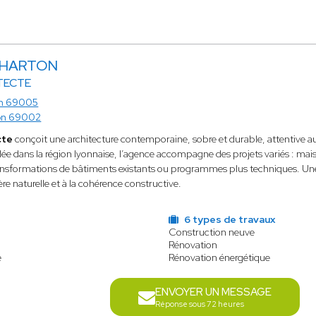
 CHARTON
TECTE
n 69005
on 69002
cte
conçoit une architecture contemporaine, sobre et durable, attentive au
lée dans la région lyonnaise, l’agence accompagne des projets variés : maiso
ansformations de bâtiments existants ou programmes plus techniques. Une a
ère naturelle et à la cohérence constructive.
6 types de travaux
Construction neuve
Rénovation
e
Rénovation énergétique
ENVOYER UN MESSAGE
Réponse sous 72 heures