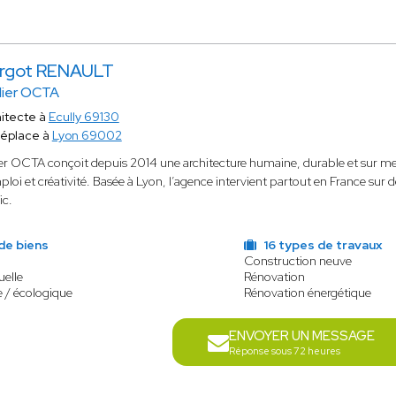
rgot RENAULT
lier OCTA
itecte à
Ecully 69130
déplace à
Lyon 69002
ier OCTA conçoit depuis 2014 une architecture humaine, durable et sur me
ploi et créativité. Basée à Lyon, l’agence intervient partout en France sur 
ic.
de biens
16 types de travaux
Construction neuve
uelle
Rénovation
 / écologique
Rénovation énergétique
ENVOYER UN MESSAGE
Réponse sous 72 heures