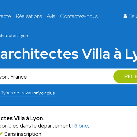
tacte
Réalisations
Avis
Contactez-nous
Se 
chitectes Lyon
architectes Villa à 
REC
Voir plus
ctes Villa à Lyon
.
ponibles dans le département
Rhône
.
Sans inscription