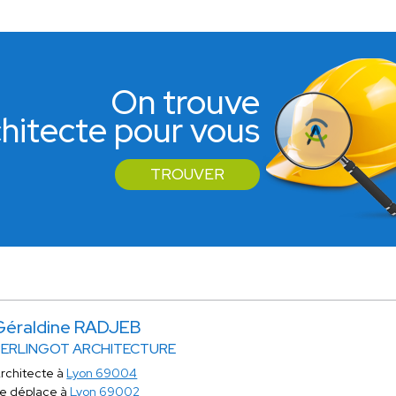
On trouve
rchitecte pour vous
TROUVER
Géraldine RADJEB
BERLINGOT ARCHITECTURE
rchitecte à
Lyon 69004
e déplace à
Lyon 69002