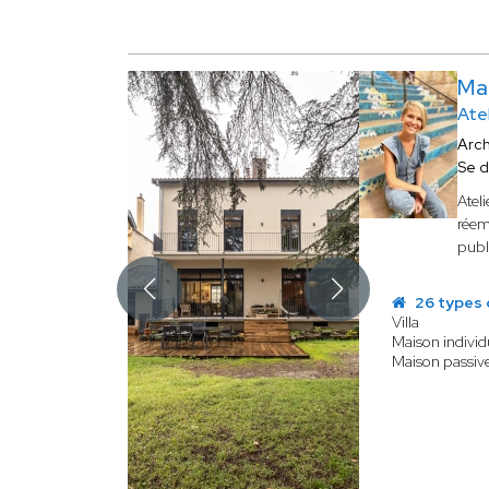
Ma
Ate
Arch
Se 
Atel
réem
publ
26 types 
Villa
Maison individ
Maison passive