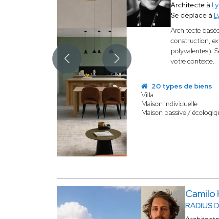
Architecte à
L
Se déplace à
L
Architecte basée
construction, e
polyvalentes). S
votre contexte.
20 types de biens
Villa
Maison individuelle
Maison passive / écologiq
Camilo
RADIUS 