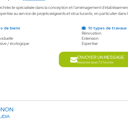
rchitecte spécialisée dans la conception et l’aménagement d’établissemen
xpertise au service de projets exigeants et structurants, en particulier dans
s de biens
10 types de travaux
Rénovation
viduelle
Extension
sive / écologique
Expertise
ENVOYER UN MESSAGE
Réponse sous 72 heures
RGNON
LIDIA