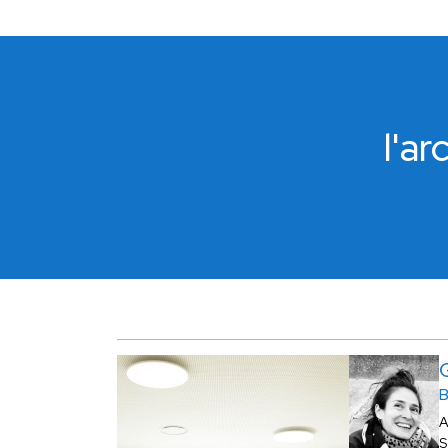
l'a
A
S