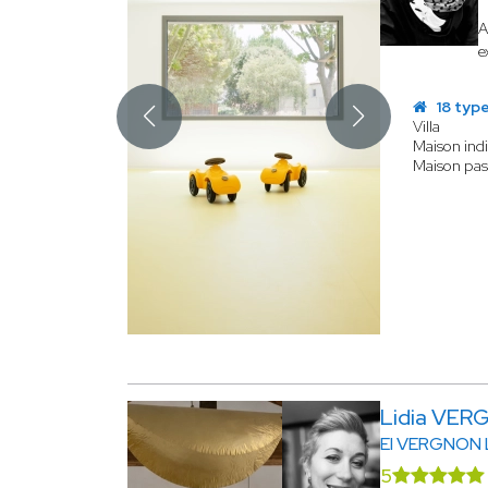
A
e
18 type
Villa
Maison indi
Maison pas
Lidia VE
EI VERGNON 
5