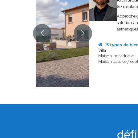
Architect
Se déplac
Approche gl
solutions i
esthétiques
15 types de bie
Villa
Maison individuelle
Maison passive / éco
défi