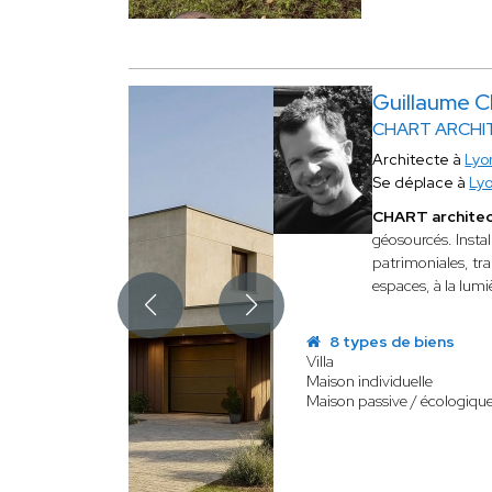
Guillaume
CHART ARCHI
Architecte à
Lyo
Se déplace à
Ly
CHART archite
géosourcés. Instal
patrimoniales, tr
espaces, à la lumi
8 types de biens
Villa
Maison individuelle
Maison passive / écologiqu