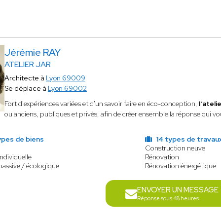
Jérémie RAY
ATELIER JAR
Architecte à
Lyon 69009
Se déplace à
Lyon 69002
Fort d'expériences variées et d'un savoir faire en éco-conception,
l'ateli
ou anciens, publiques et privés, afin de créer ensemble la réponse qui vo
ypes de biens
14 types de travau
Construction neuve
ndividuelle
Rénovation
assive / écologique
Rénovation énergétique
ENVOYER UN MESSAGE
Réponse sous 48 heures