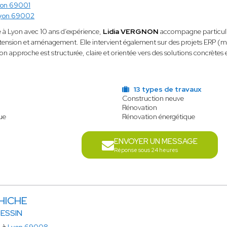
yon 69001
yon 69002
 à Lyon avec 10 ans d’expérience,
Lidia VERGNON
accompagne particulie
xtension et aménagement. Elle intervient également sur des projets ERP (
on approche est structurée, claire et orientée vers des solutions concrètes e
13 types de travaux
Construction neuve
Rénovation
ue
Rénovation énergétique
ENVOYER UN MESSAGE
Réponse sous 24 heures
 HICHE
DESSIN