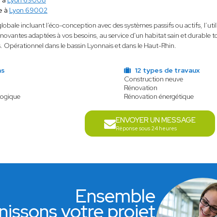
e à
Lyon 69008
e à
Lyon 69002
obale incluant l’éco-conception avec des systèmes passifs ou actifs, l’util
nnovantes adaptées à vos besoins, au service d'un habitat sain et durable
. Opérationnel dans le bassin Lyonnais et dans le Haut-Rhin.
ns
12 types de travaux
Construction neuve
Rénovation
logique
Rénovation énergétique
ENVOYER UN MESSAGE
Réponse sous 24 heures
Ensemble
nissons votre projet