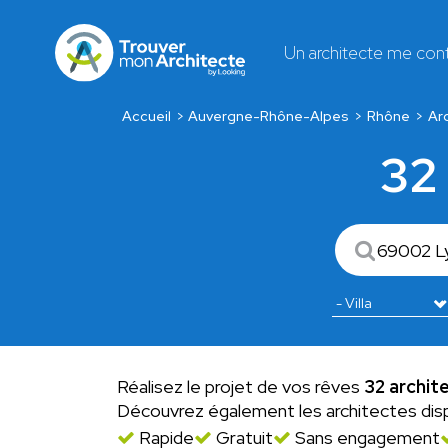
Un architecte me con
Accueil
Auvergne-Rhône-Alpes
Rhône
Ar
32 
Réalisez le projet de vos rêves
32 archite
Découvrez également les architectes dis
Rapide
Gratuit
Sans engagement