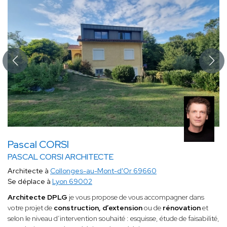
Pascal CORSI
PASCAL CORSI ARCHITECTE
Architecte à
Collonges-au-Mont-d'Or 69660
Se déplace à
Lyon 69002
Architecte DPLG
je vous propose de vous accompagner dans
votre projet de
construction, d’extension
ou de
rénovation
et
selon le niveau d’intervention souhaité : esquisse, étude de faisabilité,