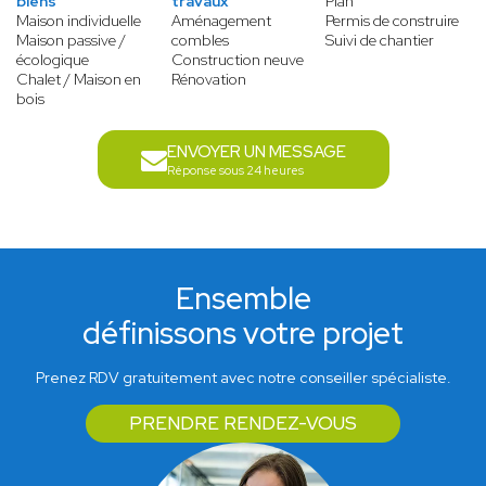
biens
travaux
Plan
Maison individuelle
Aménagement
Permis de construire
Maison passive /
combles
Suivi de chantier
écologique
Construction neuve
Chalet / Maison en
Rénovation
bois
ENVOYER UN MESSAGE
Réponse sous 24 heures
Ensemble
définissons votre projet
Prenez RDV gratuitement avec notre conseiller spécialiste.
PRENDRE RENDEZ-VOUS