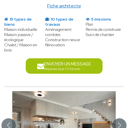
Fiche architecte
15 types de
10 types de
5 missions
biens
travaux
Plan
Maison individuelle
Aménagement
Permis de construire
Maison passive /
combles
Suivi de chantier
écologique
Construction neuve
Chalet / Maison en
Rénovation
bois
ENVOYER UN MESSAGE
Réponse sous 72 heures