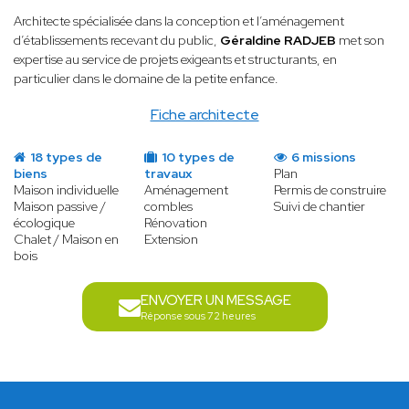
Architecte spécialisée dans la conception et l’aménagement
d’établissements recevant du public,
Géraldine RADJEB
met son
expertise au service de projets exigeants et structurants, en
particulier dans le domaine de la petite enfance.
Fiche architecte
18 types de
10 types de
6 missions
biens
travaux
Plan
Maison individuelle
Aménagement
Permis de construire
Maison passive /
combles
Suivi de chantier
écologique
Rénovation
Chalet / Maison en
Extension
bois
ENVOYER UN MESSAGE
Réponse sous 72 heures