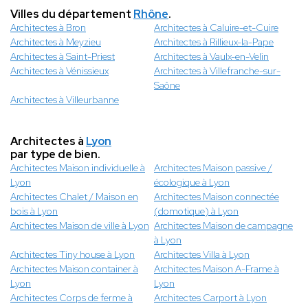
Villes du département
Rhône
.
Architectes à Bron
Architectes à Caluire-et-Cuire
Architectes à Meyzieu
Architectes à Rillieux-la-Pape
Architectes à Saint-Priest
Architectes à Vaulx-en-Velin
Architectes à Vénissieux
Architectes à Villefranche-sur-
Saône
Architectes à Villeurbanne
Architectes à
Lyon
par type de bien.
Architectes Maison individuelle à
Architectes Maison passive /
Lyon
écologique à Lyon
Architectes Chalet / Maison en
Architectes Maison connectée
bois à Lyon
(domotique) à Lyon
Architectes Maison de ville à Lyon
Architectes Maison de campagne
à Lyon
Architectes Tiny house à Lyon
Architectes Villa à Lyon
Architectes Maison container à
Architectes Maison A-Frame à
Lyon
Lyon
Architectes Corps de ferme à
Architectes Carport à Lyon