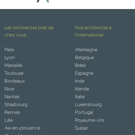
Les Architectes près de
Nos architectes à
chez vous
l'international
Paris
Allemagne
Lyon
Belgique
Marseille
Brésil
Toulouse
Espagne
Bordeaux
Inde
Nice
Irlande
Nantes
Italie
Strasbourg
Luxembourg
Rennes
Portugal
Lille
Royaume-Uni
Aix-en-provence
Suisse