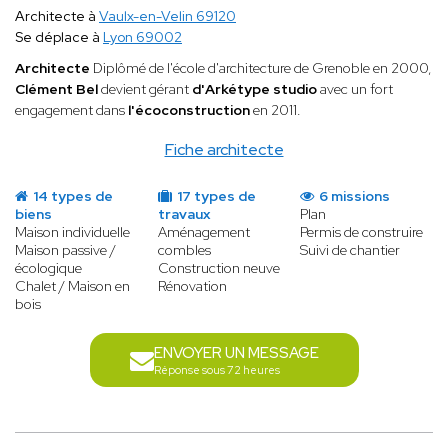
Architecte à
Vaulx-en-Velin 69120
Se déplace à
Lyon 69002
Architecte
Diplômé de l'école d'architecture de Grenoble en 2000,
Clément Bel
devient gérant
d'Arkétype studio
avec un fort
engagement dans
l'écoconstruction
en 2011.
Fiche architecte
14 types de
17 types de
6 missions
biens
travaux
Plan
Maison individuelle
Aménagement
Permis de construire
Maison passive /
combles
Suivi de chantier
écologique
Construction neuve
Chalet / Maison en
Rénovation
bois
ENVOYER UN MESSAGE
Réponse sous 72 heures