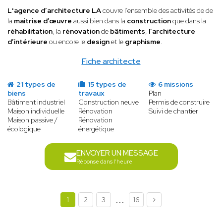
L'agence d’architecture LA
couvre l’ensemble des activités de de
la
maitrise d’œuvre
aussi bien dans la
construction
que dans la
réhabilitation
, la
rénovation
de
bâtiments
,
l’architecture
d’intérieure
ou encore le
design
et le
graphisme
.
Fiche architecte
21 types de
15 types de
6 missions
biens
travaux
Plan
Bâtiment industriel
Construction neuve
Permis de construire
Maison individuelle
Rénovation
Suivi de chantier
Maison passive /
Rénovation
écologique
énergétique
ENVOYER UN MESSAGE
Réponse dans l'heure
...
1
2
3
16