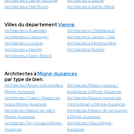
Architectes à Sainte-Suzanne
Architectes à Salazie
Architectes à Hell-Bourg
Architectes à Sainte-Marie
Villes du département
Vienne
.
Architectes à Buxerolles
Architectes à Châtellerault
Architectes à Chauvigny
Architectes à Jaunay-Clan
Architectes à Loudun
Architectes à Montmorillon
Architectes à Naintré
Architectes à Poitiers
Architectes à Saint-Benoît
Architectes à
Migné-Auxances
par type de bien.
Architectes Maison individuelle à
Architectes Maison passive /
Migné-Auxances
écologique à Migné-Auxances
Architectes Chalet / Maison en
Architectes Maison connectée
bois à Migné-Auxances
(domotique) à Migné-Auxances
Architectes Maison de ville à
Architectes Maison de campagne
Migné-Auxances
à Migné-Auxances
Architectes Tiny house à Migné-
Architectes Villa à Migné-
Auxances
Auxances