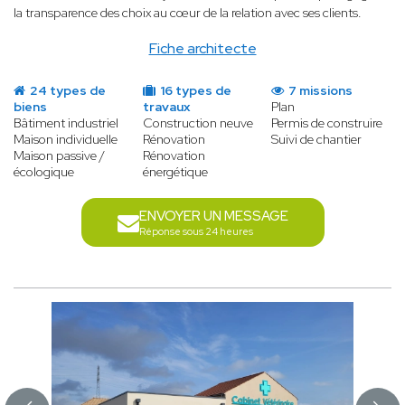
la transparence des choix au cœur de la relation avec ses clients.
Fiche architecte
24 types de
16 types de
7 missions
biens
travaux
Plan
Bâtiment industriel
Construction neuve
Permis de construire
Maison individuelle
Rénovation
Suivi de chantier
Maison passive /
Rénovation
écologique
énergétique
ENVOYER UN MESSAGE
Réponse sous 24 heures