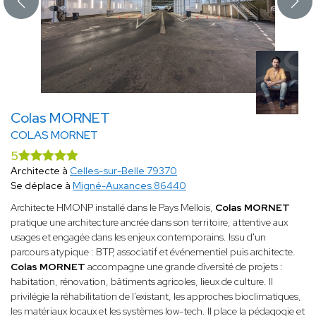
Colas MORNET
COLAS MORNET
5
Architecte à
Celles-sur-Belle 79370
Se déplace à
Migné-Auxances 86440
Architecte HMONP installé dans le Pays Mellois,
Colas MORNET
pratique une architecture ancrée dans son territoire, attentive aux
usages et engagée dans les enjeux contemporains. Issu d'un
parcours atypique : BTP, associatif et événementiel puis architecte.
Colas MORNET
accompagne une grande diversité de projets :
habitation, rénovation, bâtiments agricoles, lieux de culture. Il
privilégie la réhabilitation de l'existant, les approches bioclimatiques,
les matériaux locaux et les systèmes low-tech. Il place la pédagogie et