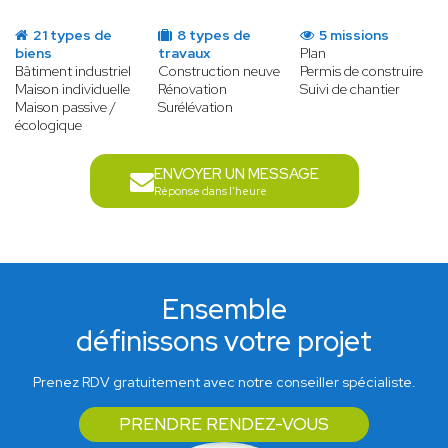
21 types de
8 types de
5 missions
biens
travaux
Plan
Bâtiment industriel
Construction neuve
Permis de construire
Maison individuelle
Rénovation
Suivi de chantier
Maison passive /
Surélévation
écologique
ENVOYER UN MESSAGE
Réponse dans l'heure
Ensemble
définissons votre projet
Prenez RDV gratuitement avec notre conseiller spécialiste.
PRENDRE RENDEZ-VOUS