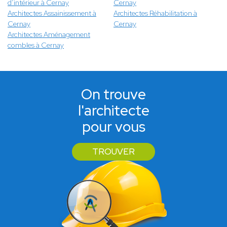
d’intérieur à Cernay
Cernay
Architectes Assainissement à
Architectes Réhabilitation à
Cernay
Cernay
Architectes Aménagement
combles à Cernay
On trouve
l'architecte
pour vous
TROUVER