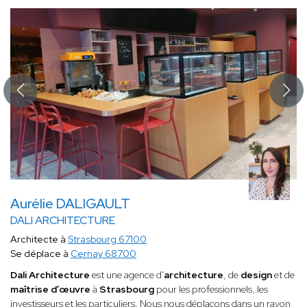
Aurélie DALIGAULT
DALI ARCHITECTURE
Architecte à
Strasbourg 67100
Se déplace à
Cernay 68700
Dali Architecture
est une agence d'
architecture
, de
design
et de
maîtrise d’œuvre
à
Strasbourg
pour les professionnels, les
investisseurs et les particuliers. Nous nous déplaçons dans un rayon