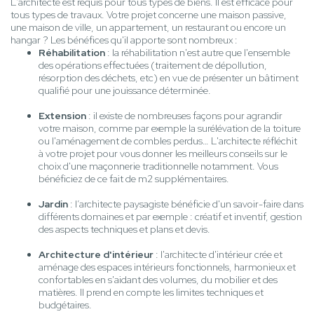
L'architecte est requis pour tous types de biens. Il est efficace pour
tous types de travaux. Votre projet concerne une maison passive,
une maison de ville, un appartement, un restaurant ou encore un
hangar ? Les bénéfices qu'il apporte sont nombreux :
Réhabilitation
: la réhabilitation n'est autre que l'ensemble
des opérations effectuées (traitement de dépollution,
résorption des déchets, etc) en vue de présenter un bâtiment
qualifié pour une jouissance déterminée.
Extension
: il existe de nombreuses façons pour agrandir
votre maison, comme par exemple la surélévation de la toiture
ou l'aménagement de combles perdus… L'architecte réfléchit
à votre projet pour vous donner les meilleurs conseils sur le
choix d'une maçonnerie traditionnelle notamment. Vous
bénéficiez de ce fait de m2 supplémentaires.
Jardin
: l’architecte paysagiste bénéficie d'un savoir-faire dans
différents domaines et par exemple : créatif et inventif, gestion
des aspects techniques et plans et devis.
Architecture d'intérieur
: l'architecte d'intérieur crée et
aménage des espaces intérieurs fonctionnels, harmonieux et
confortables en s'aidant des volumes, du mobilier et des
matières. Il prend en compte les limites techniques et
budgétaires.