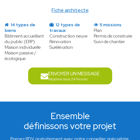
Fiche architecte
14 types de
12 types de
5 missions
biens
travaux
Plan
Bâtiment accueillant
Construction neuve
Permis de construire
du public (ERP)
Rénovation
Suivi de chantier
Maison individuelle
Surélévation
Maison passive /
écologique
ENVOYER UN MESSAGE
Réponse sous 24 heures
Ensemble
définissons votre projet
Prenez RDV gratuitement avec notre conseiller spécialiste.