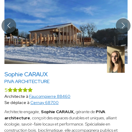
Sophie CARAUX
PIVA ARCHITECTURE
5
Architecte à
Faucompierre 88460
Se déplace à
Cernay 68700
Architecte engagée,
Sophie CARAUX,
gérante de
PIVA
architecture
, conçoit des espaces durables et uniques, alliant
écologie, savoir-faire locaux et performance. Spécialisée en
construction bois, bioclimatique, elle accompagnera publics et