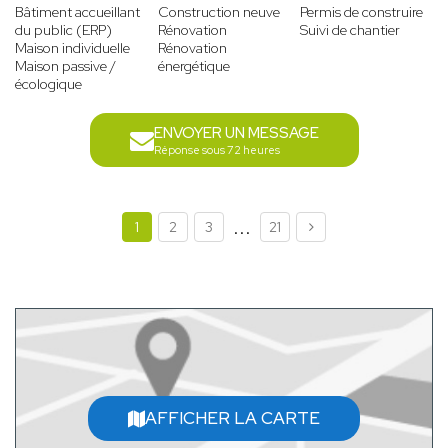
Bâtiment accueillant
Construction neuve
Permis de construire
du public (ERP)
Rénovation
Suivi de chantier
Maison individuelle
Rénovation
Maison passive /
énergétique
écologique
ENVOYER UN MESSAGE
Réponse sous 72 heures
...
1
2
3
21
AFFICHER LA CARTE