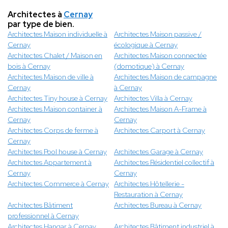
Architectes à
Cernay
par type de bien.
Architectes Maison individuelle à
Architectes Maison passive /
Cernay
écologique à Cernay
Architectes Chalet / Maison en
Architectes Maison connectée
bois à Cernay
(domotique) à Cernay
Architectes Maison de ville à
Architectes Maison de campagne
Cernay
à Cernay
Architectes Tiny house à Cernay
Architectes Villa à Cernay
Architectes Maison container à
Architectes Maison A-Frame à
Cernay
Cernay
Architectes Corps de ferme à
Architectes Carport à Cernay
Cernay
Architectes Pool house à Cernay
Architectes Garage à Cernay
Architectes Appartement à
Architectes Résidentiel collectif à
Cernay
Cernay
Architectes Commerce à Cernay
Architectes Hôtellerie -
Restauration à Cernay
Architectes Bâtiment
Architectes Bureau à Cernay
professionnel à Cernay
Architectes Hangar à Cernay
Architectes Bâtiment industriel à