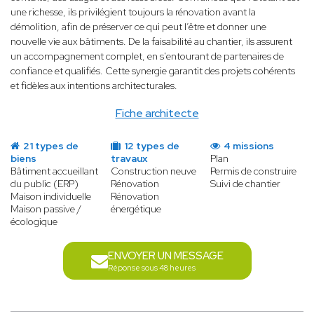
une richesse, ils privilégient toujours la rénovation avant la
démolition, afin de préserver ce qui peut l’être et donner une
nouvelle vie aux bâtiments. De la faisabilité au chantier, ils assurent
un accompagnement complet, en s'entourant de partenaires de
confiance et qualifiés. Cette synergie garantit des projets cohérents
et fidèles aux intentions architecturales.
Fiche architecte
21 types de
12 types de
4 missions
biens
travaux
Plan
Bâtiment accueillant
Construction neuve
Permis de construire
du public (ERP)
Rénovation
Suivi de chantier
Maison individuelle
Rénovation
Maison passive /
énergétique
écologique
ENVOYER UN MESSAGE
Réponse sous 48 heures