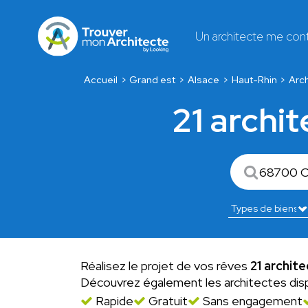
Un architecte me con
Accueil
Grand est
Alsace
Haut-Rhin
Arc
21 archi
Réalisez le projet de vos rêves
21 archit
Découvrez également les architectes dis
Rapide
Gratuit
Sans engagement