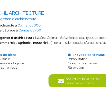
OHL ARCHITECTURE
gence d'architecture
rchitecte à
Colmar 68000
e déplace à
Cernay 68700
gence d'architecture
basée à Colmar, réalisation de tous types de proje
ommercial, agricole, industriel
, …), de la mission dossier d'urbanisme a
s de biens
17 types de travaux
viduelle
Réhabilitation
ive / écologique
Construction neuve
ison en bois
Rénovation
ENVOYER UN MESSAGE
Réponse sous 72 heures