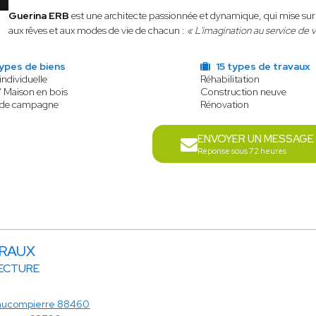
Guerina ERB
est une architecte passionnée et dynamique, qui mise sur l
aux rêves et aux modes de vie de chacun :
« L'imagination au service de v
ypes de biens
15 types de travaux
individuelle
Réhabilitation
/ Maison en bois
Construction neuve
 de campagne
Rénovation
ENVOYER UN MESSAGE
Réponse sous 72 heures
ARAUX
TECTURE
aucompierre 88460