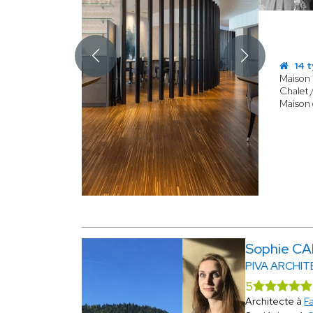
14 t
Maison 
Chalet 
Maison
Sophie C
PIVA ARCHI
5
Architecte à
F