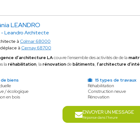
ânia LEANDRO
 - Leandro Architecte
chitecte à
Colmar 68000
 déplace à
Cernay 68700
agence d’architecture LA
couvre l’ensemble des activités de de la
maitr
s la
réhabilitation
, la
rénovation
de
bâtiments
,
l’architecture d’int
 de biens
15 types de travaux
duelle
Réhabilitation
ve / écologique
Construction neuve
son en bois
Rénovation
ENVOYER UN MESSAGE
Réponse dans l'heure