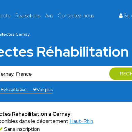
tacte
Réalisations
Avis
Contactez-nous
Se 
hitectes Cernay
tectes Réhabilitation
REC
Voir plus
ectes Réhabilitation à Cernay
.
ponibles dans le département
Haut-Rhin
.
Sans inscription