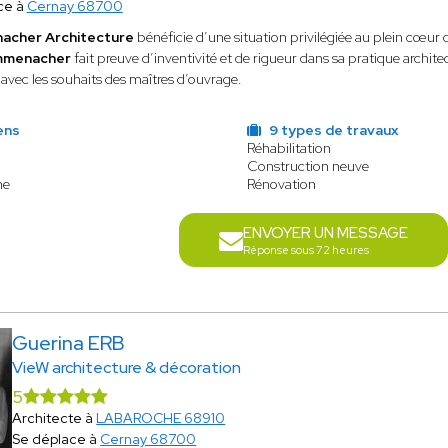
ce à
Cernay 68700
acher Architecture
bénéficie d’une situation privilégiée au plein cœur d
ummenacher
fait preuve d’inventivité et de rigueur dans sa pratique architec
avec les souhaits des maîtres d’ouvrage.
ens
9 types de travaux
Réhabilitation
Construction neuve
ne
Rénovation
ENVOYER UN MESSAGE
Réponse sous 72 heures
Guerina ERB
VieW architecture & décoration
5
Architecte à
LABAROCHE 68910
Se déplace à
Cernay 68700