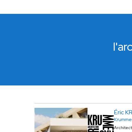
l'a
Éric 
Krummen
Architec