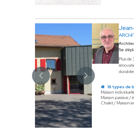
Jean
ARCHI
Archite
Se dépl
Plus de 
rénovati
durables
18 types de b
Maison individuell
Maison passive / 
Chalet / Maison e