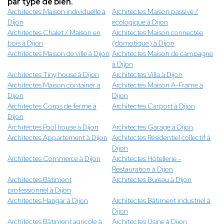
par type de bien.
Architectes Maison individuelle à
Architectes Maison passive /
Dijon
écologique à Dijon
Architectes Chalet / Maison en
Architectes Maison connectée
bois à Dijon
(domotique) à Dijon
Architectes Maison de ville à Dijon
Architectes Maison de campagne
à Dijon
Architectes Tiny house à Dijon
Architectes Villa à Dijon
Architectes Maison container à
Architectes Maison A-Frame à
Dijon
Dijon
Architectes Corps de ferme à
Architectes Carport à Dijon
Dijon
Architectes Pool house à Dijon
Architectes Garage à Dijon
Architectes Appartement à Dijon
Architectes Résidentiel collectif à
Dijon
Architectes Commerce à Dijon
Architectes Hôtellerie -
Restauration à Dijon
Architectes Bâtiment
Architectes Bureau à Dijon
professionnel à Dijon
Architectes Hangar à Dijon
Architectes Bâtiment industriel à
Dijon
Architectes Bâtiment agricole à
Architectes Usine à Dijon