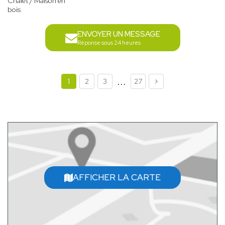
Chalet / Maison en
bois
ENVOYER UN MESSAGE
Réponse sous 24 heures
...
1
2
3
27
AFFICHER LA CARTE