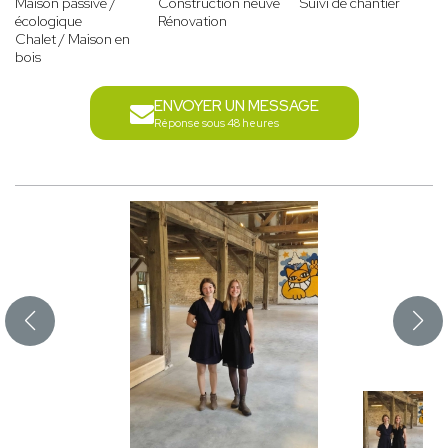
Maison passive /
Construction neuve
Suivi de chantier
écologique
Rénovation
Chalet / Maison en
bois
ENVOYER UN MESSAGE
Réponse sous 48 heures