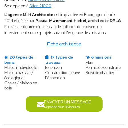
Se déplace à
Dijon 21000
L’agence M-H Architecte
est implantée en Bourgogne depuis
2014 et gérée par
Pascal Mwemanani-Hiebel, architecte DPLG
.
Elle s'est entourée d'un réseau de collaborateur divers qui
interviennent sur les projets suivant l'exigence des missions.
Fiche architecte
20 types de
17 types de
6 missions
biens
travaux
Plan
Maison individuelle
Extension
Permis de construire
Maison passive /
Construction neuve
Suivi de chantier
écologique
Rénovation
Chalet / Maison en
bois
ENVOYER UN MESSAGE
Réponse sous 48 heures