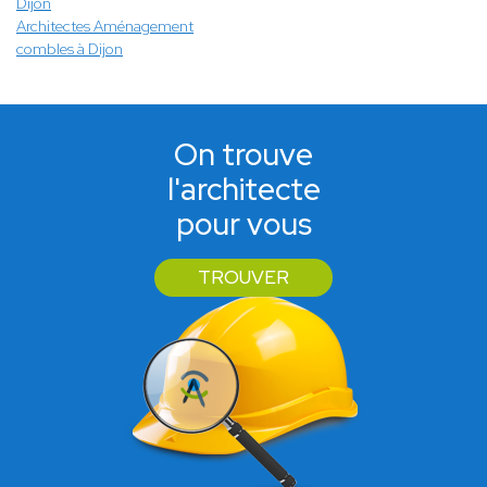
Dijon
Architectes Aménagement
combles à Dijon
On trouve
l'architecte
pour vous
TROUVER