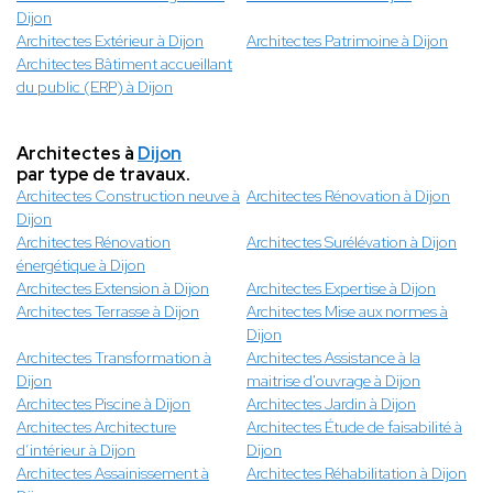
Dijon
Architectes Extérieur à Dijon
Architectes Patrimoine à Dijon
Architectes Bâtiment accueillant
du public (ERP) à Dijon
Architectes à
Dijon
par type de travaux.
Architectes Construction neuve à
Architectes Rénovation à Dijon
Dijon
Architectes Rénovation
Architectes Surélévation à Dijon
énergétique à Dijon
Architectes Extension à Dijon
Architectes Expertise à Dijon
Architectes Terrasse à Dijon
Architectes Mise aux normes à
Dijon
Architectes Transformation à
Architectes Assistance à la
Dijon
maitrise d'ouvrage à Dijon
Architectes Piscine à Dijon
Architectes Jardin à Dijon
Architectes Architecture
Architectes Étude de faisabilité à
d’intérieur à Dijon
Dijon
Architectes Assainissement à
Architectes Réhabilitation à Dijon