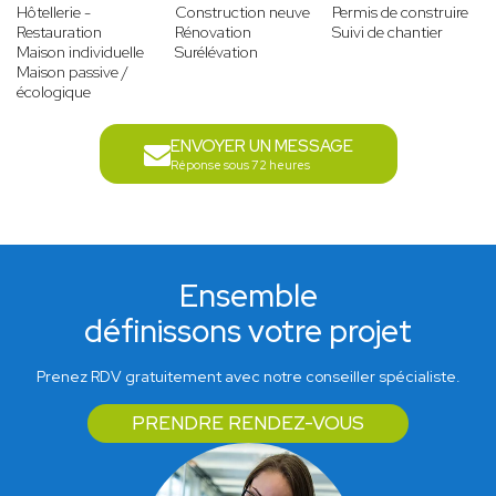
Hôtellerie -
Construction neuve
Permis de construire
Restauration
Rénovation
Suivi de chantier
Maison individuelle
Surélévation
Maison passive /
écologique
ENVOYER UN MESSAGE
Réponse sous 72 heures
Ensemble
définissons votre projet
Prenez RDV gratuitement avec notre conseiller spécialiste.
PRENDRE RENDEZ-VOUS