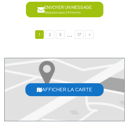
ENVOYER UN MESSAGE
Réponse sous 24 heures
...
1
2
3
17
AFFICHER LA CARTE