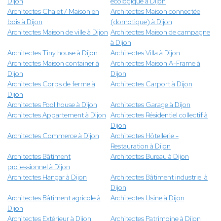
Dijon
écologique à Dijon
Architectes Chalet / Maison en
Architectes Maison connectée
bois à Dijon
(domotique) à Dijon
Architectes Maison de ville à Dijon
Architectes Maison de campagne
à Dijon
Architectes Tiny house à Dijon
Architectes Villa à Dijon
Architectes Maison container à
Architectes Maison A-Frame à
Dijon
Dijon
Architectes Corps de ferme à
Architectes Carport à Dijon
Dijon
Architectes Pool house à Dijon
Architectes Garage à Dijon
Architectes Appartement à Dijon
Architectes Résidentiel collectif à
Dijon
Architectes Commerce à Dijon
Architectes Hôtellerie -
Restauration à Dijon
Architectes Bâtiment
Architectes Bureau à Dijon
professionnel à Dijon
Architectes Hangar à Dijon
Architectes Bâtiment industriel à
Dijon
Architectes Bâtiment agricole à
Architectes Usine à Dijon
Dijon
Architectes Extérieur à Dijon
Architectes Patrimoine à Dijon