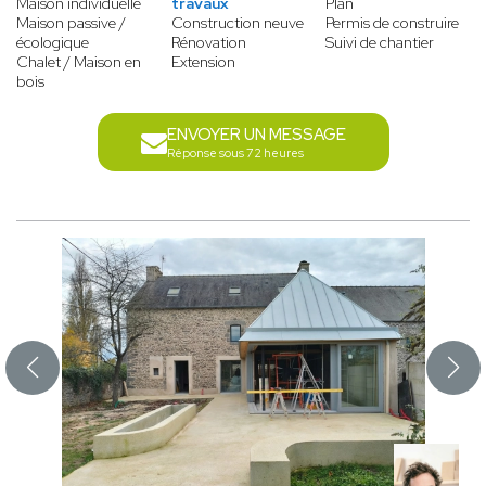
Maison individuelle
travaux
Plan
Maison passive /
Construction neuve
Permis de construire
écologique
Rénovation
Suivi de chantier
Chalet / Maison en
Extension
bois
ENVOYER UN MESSAGE
Réponse sous 72 heures