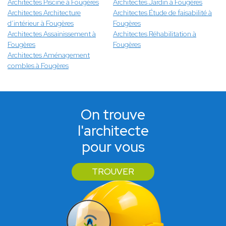
Architectes Piscine à Fougères
Architectes Jardin à Fougères
Architectes Architecture
Architectes Étude de faisabilité à
d’intérieur à Fougères
Fougères
Architectes Assainissement à
Architectes Réhabilitation à
Fougères
Fougères
Architectes Aménagement
combles à Fougères
On trouve
l'architecte
pour vous
TROUVER