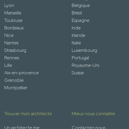
Lyon
Belgique
Marseille
Brésil
Toulouse
Espagne
Bordeaux
Inde
Nice
Irlande
Nantes
Italie
Strasbourg
Luxembourg
Rennes
Portugal
Lille
Royaume-Uni
Aix-en-provence
Suisse
Grenoble
Montpellier
Trouver mon architecte
Mieux nous connaître
Un architecte me
Contactez-nous