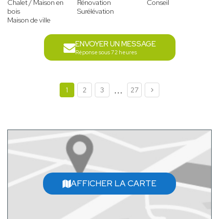
Chalet / Maison en
Rénovation
Conseil
bois
Surélévation
Maison de ville
ENVOYER UN MESSAGE
Réponse sous 72 heures
...
1
2
3
27
AFFICHER LA CARTE