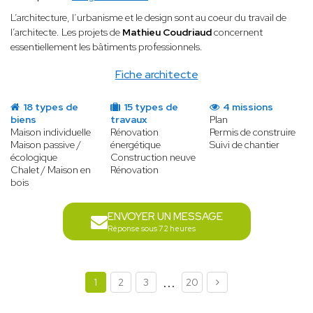
L’architecture, l’urbanisme et le design sont au coeur du travail de
l’architecte. Les projets de
Mathieu Coudriaud
concernent
essentiellement les bâtiments professionnels.
Fiche architecte
18 types de
15 types de
4 missions
biens
travaux
Plan
Maison individuelle
Rénovation
Permis de construire
Maison passive /
énergétique
Suivi de chantier
écologique
Construction neuve
Chalet / Maison en
Rénovation
bois
ENVOYER UN MESSAGE
Réponse sous 72 heures
...
1
2
3
20