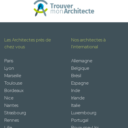
Les Architectes près de
Nos architectes à
chez vous
l'international
Paris
Allemagne
Lyon
Belgique
Marseille
Brésil
Toulouse
Espagne
Bordeaux
Inde
Nice
Irlande
Nantes
Italie
Strasbourg
Luxembourg
Rennes
Portugal
Lille
Royaume-Uni