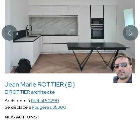
Jean Marie ROTTIER (EI)
EI ROTTIER architecte
Architecte à
Bréhal 50290
Se déplace à
Fougères 35300
NOS ACTIONS
:
Déterminer les
besoins
du Maître d’Ouvrage
;