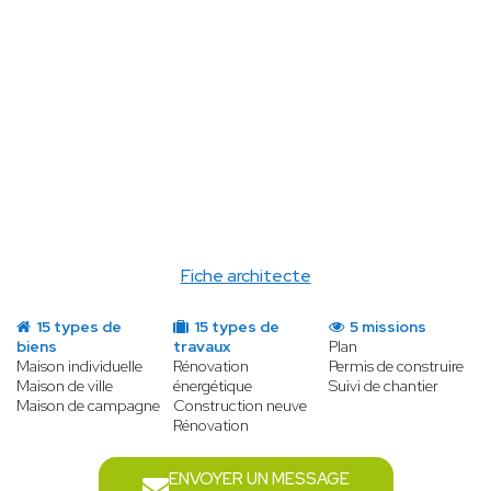
Analyser
et
interroger
les services
compétents ;
Élaborer
le
projet architectural ;
Déposer le
permis de construire ;
Vous
assister
pendant l'instruction ;
Élaborer un
cahier des charges
avec le
Maître d’Ouvrage ;
Fiche architecte
15 types de
15 types de
5 missions
biens
travaux
Plan
Maison individuelle
Rénovation
Permis de construire
Maison de ville
énergétique
Suivi de chantier
Maison de campagne
Construction neuve
Rénovation
ENVOYER UN MESSAGE