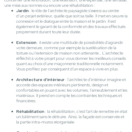
concerner une rénovation, une extension, une expertise, une terrasse,
une mise aux normes ou encore une réhabilitation :
Jardin
: le rôle de l’architecte paysagiste s'exerce au centre
d’un projet extérieur, quelle que soit sa taille. Il met en oeuvre la
connexion et le dialogue entre la maison et le jardin. Il est
également le garant de la conformité et des travaux effectués
proprement durant toute leur durée.
Extension
: il existe une multitude de possibilités d'agrandir
votre demeure, comme par exemple la surélévation de la
toiture ou l'extension de maison non attenante… L'architecte
réfléchit à votre projet pour vous donner les meilleurs conseils
quant au choix d'une maçonnerie traditionnelle notamment.
Vous profitez par conséquent d'un espace à vivre en plus.
Architecture d'intérieur
: l'architecte d'intérieur imagine et
accorde des espaces intérieurs pertinents, design et
confortables en jouant avec les volumes, l'ameublement et les
matériaux. Il prend en compte les contraintes techniques et
financières.
Réhabilitation
: la réhabilitation, c'est l'art de remettre en état
un bâtiment sans le détruire. Ainsi, la façade est conservée et
la partie intra-muros réorganisée.