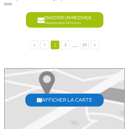
bois
ENVOYER UN MESSAGE
Réponse sous 24 heures
...
1
2
3
29
AFFICHER LA CARTE