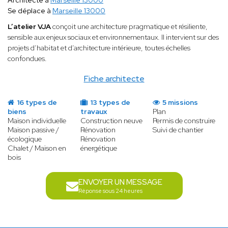
Architecte à
Marseille 13000
Se déplace à
Marseille 13000
L’atelier VJA
conçoit une architecture pragmatique et résiliente,
sensible aux enjeux sociaux et environnementaux. Il intervient sur des
projets d’habitat et d’architecture intérieure, toutes échelles
confondues.
Fiche architecte
16 types de
13 types de
5 missions
biens
travaux
Plan
Maison individuelle
Construction neuve
Permis de construire
Maison passive /
Rénovation
Suivi de chantier
écologique
Rénovation
Chalet / Maison en
énergétique
bois
ENVOYER UN MESSAGE
Réponse sous 24 heures