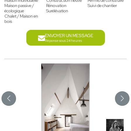
Maison individuelle
Construction neuve
Permis de construire
Maison passive /
Rénovation
Suivi de chantier
écologique
Surélévation
Chalet / Maison en
bois
ENVOYER UN MESSAGE
Réponse sous 24 heures