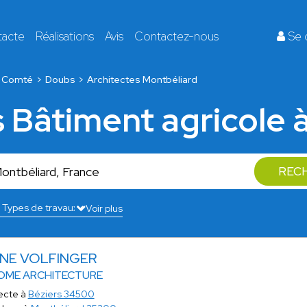
tacte
Réalisations
Avis
Contactez-nous
Se 
e Comté
Doubs
Architectes Montbéliard
s Bâtiment agricole 
REC
Voir plus
INE VOLFINGER
OME ARCHITECTURE
ecte à
Béziers 34500