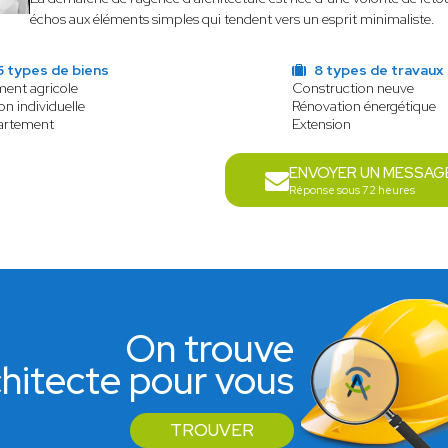
échos aux éléments simples qui tendent vers un esprit minimaliste.
5 types de biens
8 types de travaux
ment agricole
Construction neuve
on individuelle
Rénovation énergétique
artement
Extension
ENVOYER UN MESSAG
Réponse sous 72 heures
On trouve
rchitecte pour vous
TROUVER