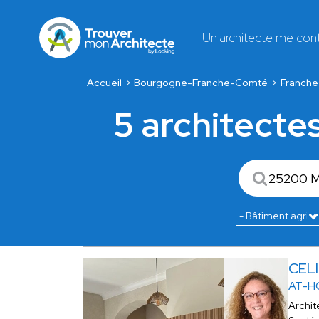
Un architecte me con
Accueil
Bourgogne-Franche-Comté
Franch
5 architecte
CEL
AT-H
Archit