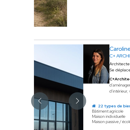
Carolin
C+ ARCH
Architecte
Se déplac
C+Archite
d’aménageme
d'intérieur
22 types de bie
Bâtiment agricole
Maison individuelle
Maison passive / éco