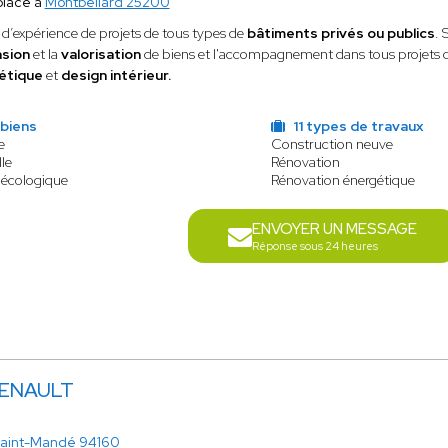
place à
Montbéliard 25200
d’expérience de projets de tous types de
bâtiments privés ou publics
. 
nsion
et la
valorisation
de biens et l'accompagnement dans tous projets 
étique
et
design intérieur.
 biens
11 types de travaux
e
Construction neuve
le
Rénovation
 écologique
Rénovation énergétique
ENVOYER UN MESSAGE
Réponse sous 24 heures
RENAULT
aint-Mandé 94160