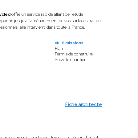
ycled
offre un service rapide allant de l’étude
ccompagne jusqu’à l’aménagement de vos surfaces par un
ionnels, elle intervient dans toute la France.
6 missions
Plan
Permis de construire
Suivi de chantier
Fiche architecte
 aux sources et de donner force à la création, faisant