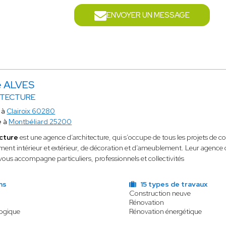
ENVOYER UN MESSAGE
e ALVES
ITECTURE
 à
Clairoix 60280
e à
Montbéliard 25200
cture
est une agence d’architecture, qui s’occupe de tous les projets de co
nt intérieur et extérieur, de décoration et d’ameublement. Leur agence d
, vous accompagne particuliers, professionnels et collectivités
ns
15 types de travaux
Construction neuve
Rénovation
logique
Rénovation énergétique