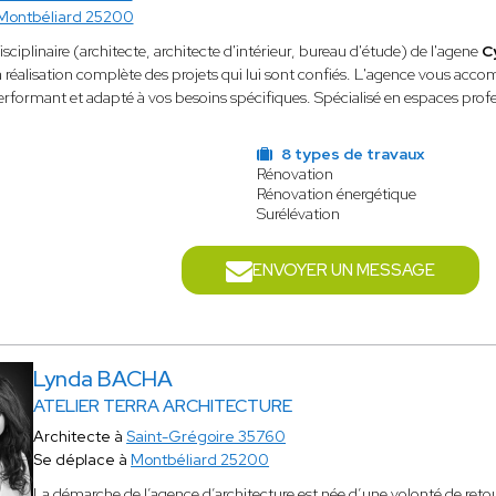
Montbéliard 25200
isciplinaire (architecte, architecte d'intérieur, bureau d'étude) de l'agene
C
la réalisation complète des projets qui lui sont confiés. L'agence vous a
ormant et adapté à vos besoins spécifiques. Spécialisé en espaces profess
8 types de travaux
Rénovation
Rénovation énergétique
Surélévation
ENVOYER UN MESSAGE
Lynda BACHA
ATELIER TERRA ARCHITECTURE
Architecte à
Saint-Grégoire 35760
Se déplace à
Montbéliard 25200
La démarche de l’agence d’architecture est née d’une volonté de retour