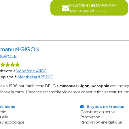
ENVOYER UN MESSAGE
Réponse sous 24 heures
manuel GIGON
ROPOLE
hitecte à
Vendôme 41100
déplace à
Montbéliard 25200
e en 1996 par l’architecte DPLG
Emmanuel Gigon
,
Acropole
est une age
ions à la carte. L'agence est spécialisée dans la construction et restructur
de biens
8 types de travaux
cole
Construction neuve
uelle
Rénovation
e / écologique
Rénovation énergétique