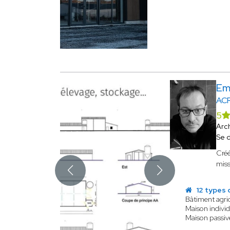
Em
AC
5
Arc
Se 
Créé
miss
12 types 
Bâtiment agri
Maison individ
Maison passiv