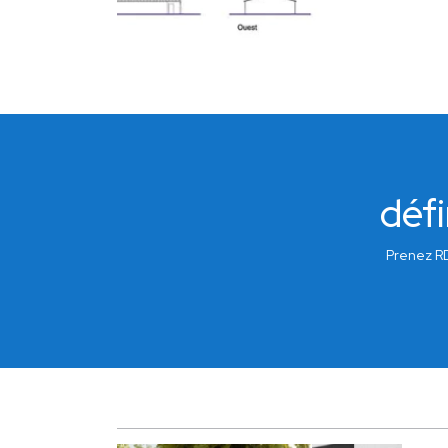
défi
Prenez RD