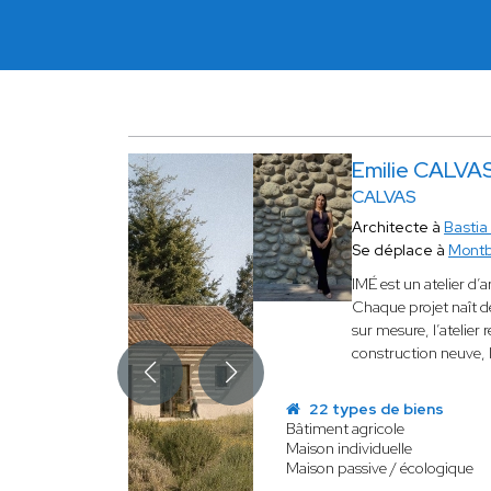
Emilie CALVA
CALVAS
Architecte à
Basti
Se déplace à
Montb
IMÉ est un atelier d’
Chaque projet naît de
sur mesure, l’atelier 
construction neuve, 
22 types de biens
Bâtiment agricole
Maison individuelle
Maison passive / écologique