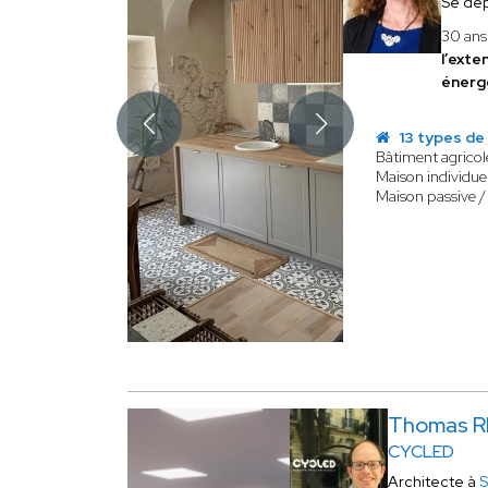
Se dé
30 ans 
l’exte
énerg
13 types de
Bâtiment agricol
Maison individuel
Maison passive /
Thomas 
CYCLED
Architecte à
S