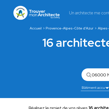
Un architecte me con
Accueil
Provence-Alpes-Côte d'Azur
Alpes-
16 architect
Réalisez le projet de vos rêves
16 archit