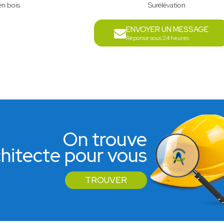
en bois
Surélévation
ENVOYER UN MESSAGE
Réponse sous 24 heures
On trouve
rchitecte pour vous
TROUVER