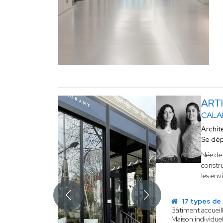
ARTI
CALA
Archit
Se dé
Née de 
constru
les env
17 types de
Bâtiment accueil
Maison individuel