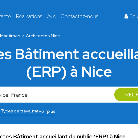
tacte
Réalisations
Avis
Contactez-nous
Se 
Maritimes
Architectes Nice
es Bâtiment accueill
(ERP) à Nice
REC
Voir plus
ectes Bâtiment accueillant du public (ERP) à Nice
.