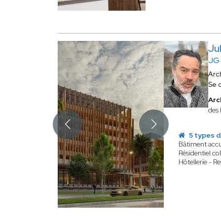
Ju
JG
Arc
Se 
Arc
des 
5 types d
Bâtiment accu
Résidentiel col
Hôtellerie - R