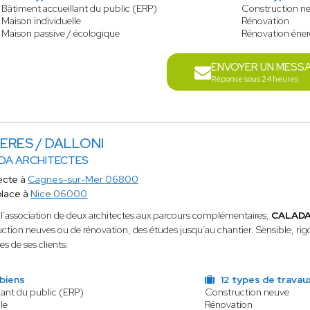
Bâtiment accueillant du public (ERP)
Construction n
Maison individuelle
Rénovation
Maison passive / écologique
Rénovation éner
ENVOYER UN MESS
Réponse sous 24 heures
ERES / DALLONI
DA ARCHITECTES
ecte à
Cagnes-sur-Mer 06800
place à
Nice 06000
l’association de deux architectes aux parcours complémentaires,
CALADA 
ction neuves ou de rénovation, des études jusqu’au chantier. Sensible, rigou
ies de ses clients.
 biens
12 types de travau
lant du public (ERP)
Construction neuve
le
Rénovation