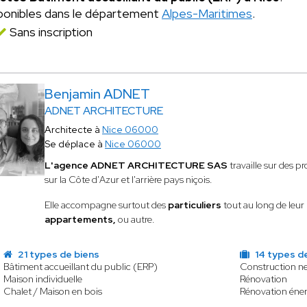
ponibles dans le département
Alpes-Maritimes
.
Sans inscription
Benjamin ADNET
ADNET ARCHITECTURE
Architecte à
Nice 06000
Se déplace à
Nice 06000
L'agence ADNET ARCHITECTURE SAS
travaille sur des pr
sur la Côte d'Azur et l'arrière pays niçois.
Elle accompagne surtout des
particuliers
tout au long de leu
appartements,
ou autre.
21 types de biens
14 types d
Bâtiment accueillant du public (ERP)
Construction n
Maison individuelle
Rénovation
Chalet / Maison en bois
Rénovation éner