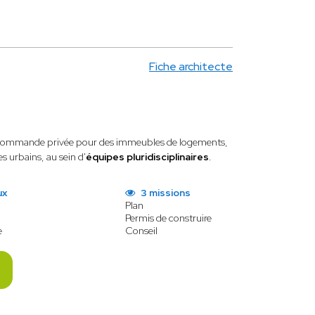
Fiche architecte
 commande privée pour des immeubles de logements,
s urbains, au sein d'
équipes pluridisciplinaires
.
ux
3 missions
Plan
Permis de construire
e
Conseil