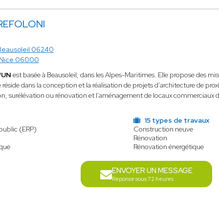
TREFOLONI
Beausoleil 06240
Nice 06000
WUN
est basée à Beausoleil, dans les Alpes-Maritimes. Elle propose des mis
 réside dans la conception et la réalisation de projets d'architecture de pro
on, surélévation ou rénovation et l'aménagement de locaux commerciaux 
15 types de travaux
public (ERP)
Construction neuve
Rénovation
ique
Rénovation énergétique
ENVOYER UN MESSAGE
Réponse sous 72 heures