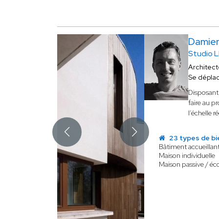
Damie
Studio L
Architect
Se dépla
Disposant 
faire au p
l’échelle r
23 types de bi
Bâtiment accueillan
Maison individuelle
Maison passive / éc