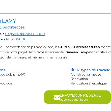
n LAMY
D Architectes
e à
Cagnes-sur-Mer 06800
ce à
Nice 06000
d’une expérience de plus de 20 ans, le
Studio LD Architectures
met ses
rofit de votre projet. Architecte expérimenté,
Damien Lamy
est habilité à 
égionale, nationale, et même à l’internationale.
ens
17 types de travaux
t du public (ERP)
Construction neuve
Rénovation
ologique
Rénovation énergétique
ENVOYER UN MESSAGE
Réponse dans l'heure