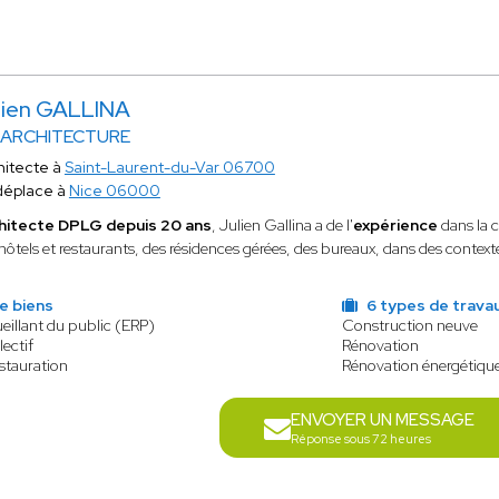
lien GALLINA
 ARCHITECTURE
hitecte à
Saint-Laurent-du-Var 06700
déplace à
Nice 06000
hitecte DPLG depuis 20 ans
, Julien Gallina a de l'
expérience
dans la
hôtels et restaurants, des résidences gérées, des bureaux, dans des contexte
e biens
6 types de trava
eillant du public (ERP)
Construction neuve
lectif
Rénovation
estauration
Rénovation énergétiqu
ENVOYER UN MESSAGE
Réponse sous 72 heures