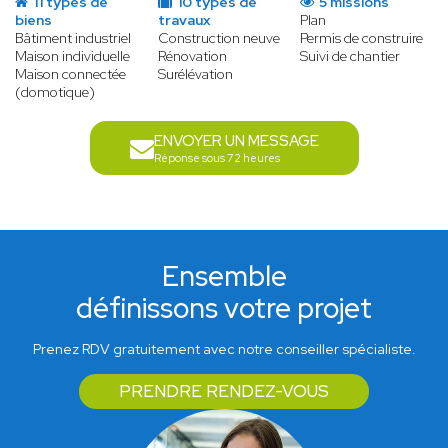
11 types de
10 types de
5 missions
biens
travaux
Plan
Bâtiment industriel
Construction neuve
Permis de construire
Maison individuelle
Rénovation
Suivi de chantier
Maison connectée
Surélévation
(domotique)
ENVOYER UN MESSAGE
Réponse sous 72 heures
Ensemble
définissons votre projet
Prenez RDV gratuitement avec notre conseiller spécialiste.
PRENDRE RENDEZ-VOUS