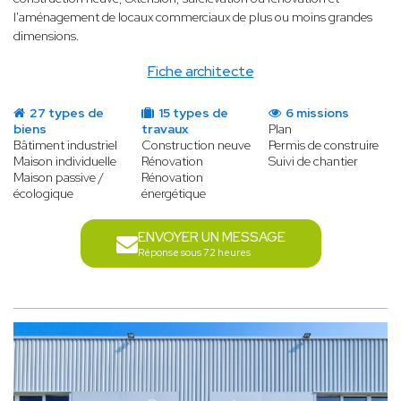
l'aménagement de locaux commerciaux de plus ou moins grandes
dimensions.
Fiche architecte
27 types de
15 types de
6 missions
biens
travaux
Plan
Bâtiment industriel
Construction neuve
Permis de construire
Maison individuelle
Rénovation
Suivi de chantier
Maison passive /
Rénovation
écologique
énergétique
ENVOYER UN MESSAGE
Réponse sous 72 heures