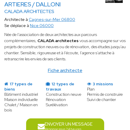
ARTIERES / DALLONI
CALADA ARCHITECTES
Architecte à
Cagnes-sur-Mer 06800
Se déplace à
Nice 06000
Née de l’association de deux architectes aux parcours
complémentaires,
CALADA architectes
vous accompagne sur vos
projets de construction neuves ou de rénovation, des études jusqu’au
chantier. Sensible, rigoureuse et à l’écoute, l’agence s’attache à
retranscrire les envies de ses clients.
Fiche architecte
17 types de
12 types de
3 missions
biens
travaux
Plan
Bâtiment industriel
Construction neuve
Permis de construire
Maison individuelle
Rénovation
Suivi de chantier
Chalet / Maison en
Surélévation
bois
ENVOYER UN MESSAGE
Réponse sous 24 heures