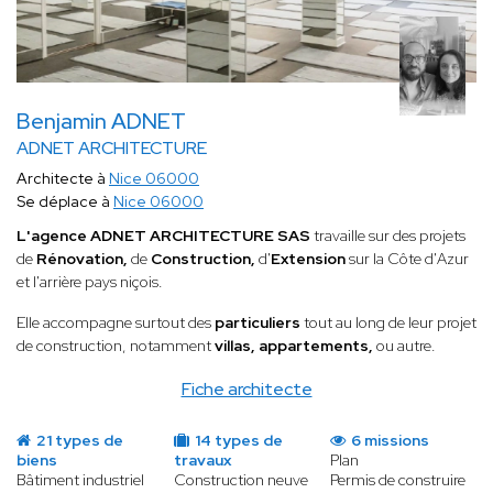
Benjamin ADNET
ADNET ARCHITECTURE
Architecte à
Nice 06000
Se déplace à
Nice 06000
L'agence ADNET ARCHITECTURE SAS
travaille sur des projets
de
Rénovation,
de
Construction,
d'
Extension
sur la Côte d'Azur
et l'arrière pays niçois.
Elle accompagne surtout des
particuliers
tout au long de leur projet
de construction, notamment
villas, appartements,
ou autre.
Fiche architecte
21 types de
14 types de
6 missions
biens
travaux
Plan
Bâtiment industriel
Construction neuve
Permis de construire