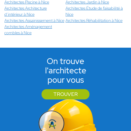
Architectes Piscine à Nice
Architectes Jardin à Nice
Architectes Architecture
Architectes Étude de faisabilité à
d’intérieur à Nice
Nice
Architectes Assainissement à Nice
Architectes Réhabilitation à Nice
Architectes Aménagement
combles à Nice
On trouve
l'architecte
pour vous
TROUVER